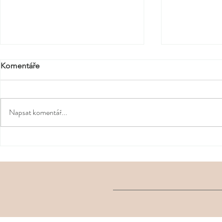
Komentáře
Napsat komentář...
Co si zabalit do letní
Malé jarní ri
zvednout ná
kosmetické taštičky