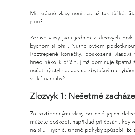
Mít krásné vlasy není zas až tak těžké. S
jsou? 
Zdravé vlasy jsou jedním z klíčových prvků
bychom si přáli. Nutno ovšem podotknout, 
Roztřepené konečky, poškozená vlasová vl
hned několik příčin, jimž dominuje špatná ž
nešetrný styling. Jak se zbytečným chybám s
velké námahy?
Zlozvyk 1: Nešetrné zacháze
Za roztřepenými vlasy po celé jejich délc
můžete poškodit například při česání, kdy 
na sílu - rychlé, trhané pohyby způsobí, že 