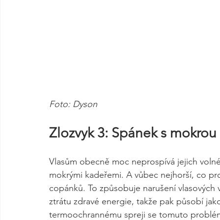
Foto: Dyson
Zlozvyk 3: Spánek s mokrou
Vlasům obecně moc neprospívá jejich volné s
mokrými kadeřemi. A vůbec nejhorší, co pro 
copánků. To způsobuje narušení vlasových v
ztrátu zdravé energie, takže pak působí jako
termoochrannému spreji se tomuto problé