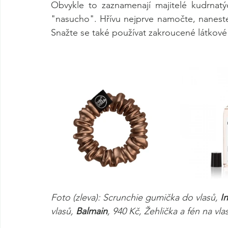
Obvykle to zaznamenají majitelé kudrnatý
"nasucho". Hřívu nejprve namočte, naneste
Snažte se také používat zakroucené látkové g
Foto (zleva): Scrunchie gumička do vlasů, 
I
vlasů, 
Balmain
, 940 Kč, Žehlička a fén na vla