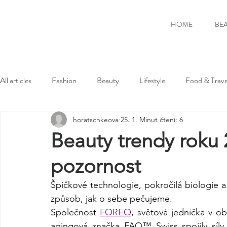
HOME
BE
All articles
Fashion
Beauty
Lifestyle
Food & Trave
horatschkeova
25. 1.
Minut čtení: 6
Beauty trendy roku 2
pozornost
Špičkové technologie, pokročilá biologie a
způsob, jak o sebe pečujeme.
Společnost 
FOREO
, světová jednička v obl
agingová značka FAQ™ Swiss spojily síly