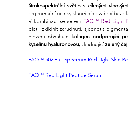
širokospektrální světlo s cílenými vlnový
regenerační účinky slunečního záření bez š
V kombinaci se sérem 
FAQ™ Red Light P
pleti, zklidnit zarudnutí, sjednotit pigmenta
Složení obsahuje 
kolagen podporující pe
kyselinu hyaluronovou
, zklidňující 
zelený čaj
FAQ™ 502 Full-Spectrum Red Light Skin Re
FAQ™ Red Light Peptide Serum