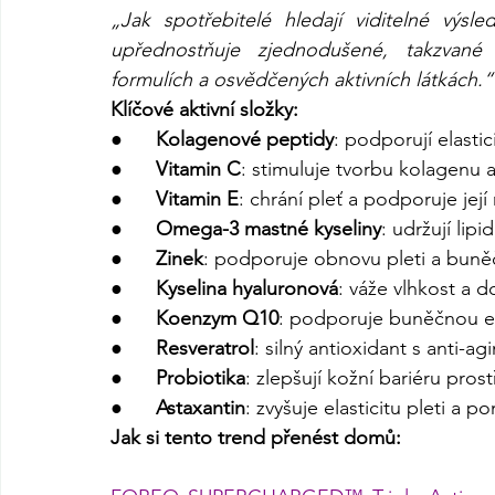
„Jak spotřebitelé hledají viditelné výsl
upřednostňuje zjednodušené, takzvané s
formulích a osvědčených aktivních látkách.“
Klíčové aktivní složky:
●      
Kolagenové peptidy
: podporují elastic
●      
Vitamin C
: stimuluje tvorbu kolagenu a
●      
Vitamin E
: chrání pleť a podporuje její
●      
Omega-3 mastné kyseliny
: udržují lip
●      
Zinek
: podporuje obnovu pleti a buně
●      
Kyselina hyaluronová
: váže vlhkost a d
●      
Koenzym Q10
: podporuje buněčnou ene
●      
Resveratrol
: silný antioxidant s anti-a
●      
Probiotika
: zlepšují kožní bariéru pro
●      
Astaxantin
: zvyšuje elasticitu pleti a 
Jak si tento trend přenést domů: