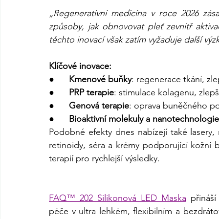
„Regenerativní medicína v roce 2026 zása
způsoby, jak obnovovat pleť zevnitř aktiv
těchto inovací však zatím vyžaduje další vý
Klíčové inovace:
●      
Kmenové buňky
: regenerace tkání, zle
●      
PRP terapie
: stimulace kolagenu, zlepš
●      
Genová terapie
: oprava buněčného po
●      
Bioaktivní molekuly a nanotechnologie
Podobné efekty dnes nabízejí také lasery, 
retinoidy, séra a krémy podporující kožní 
terapií pro rychlejší výsledky.
FAQ™ 202 Silikonová LED Maska
 přináší
péče v ultra lehkém, flexibilním a bezdrát