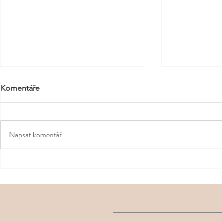
Komentáře
Napsat komentář...
Co si zabalit do letní
Malé jarní ri
zvednout ná
kosmetické taštičky