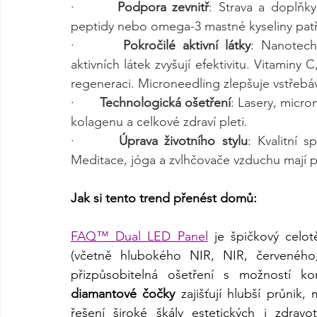
·       
Podpora zevnitř
: Strava a doplňky 
peptidy nebo omega-3 mastné kyseliny patří
·       
Pokročilé aktivní látky
: Nanotech
aktivních látek zvyšují efektivitu. Vitaminy C
regeneraci. Microneedling zlepšuje vstřebáv
·       
Technologická ošetření
: Lasery, micro
kolagenu a celkové zdraví pleti.
·       
Úprava životního stylu
: Kvalitní s
Meditace, jóga a zvlhčovače vzduchu mají 
Jak si tento trend přenést domů:
FAQ™ Dual LED Panel
 je špičkový celo
(včetně hlubokého NIR, NIR, červeného,
přizpůsobitelná ošetření s možností k
diamantové čočky
 zajišťují hlubší průnik,
řešení široké škály estetických i zdrav