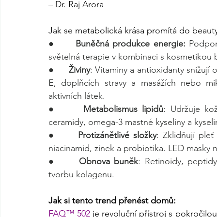
– Dr. Raj Arora
Jak se metabolická krása promítá do beauty 
●      
Buněčná produkce energie:
 Podpor
světelná terapie v kombinaci s kosmetikou 
●      
Živiny
: Vitaminy a antioxidanty snižují
E, doplňcích stravy a masážích nebo mikr
aktivních látek.
●      
Metabolismus lipidů
: Udržuje kož
ceramidy, omega-3 mastné kyseliny a kysel
●      
Protizánětlivé složky
: Zklidňují ple
niacinamid, zinek a probiotika. LED masky n
●      
Obnova buněk
: Retinoidy, peptid
tvorbu kolagenu.
Jak si tento trend přenést domů:
FAQ™ 502
 je revoluční přístroj s pokročil