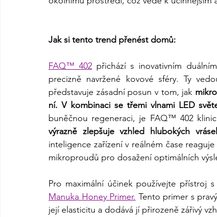
okolnímu prostředí, což vede k účinnějším 
Jak si tento trend přenést domů:
FAQ™ 402
 přichází s inovativním duální
precizně navržené kovové sféry. Ty vedo
představuje zásadní posun v tom, jak 
mikro
ní.
V kombinaci se třemi vlnami LED světe
buněčnou regeneraci, je FAQ™ 402 klinic
výrazně zlepšuje vzhled hlubokých vrásek
inteligence zařízení v reálném čase reaguje
mikroproudů pro dosažení optimálních výsl
Pro maximální účinek používejte přístroj 
Manuka Honey Primer.
 Tento primer s pra
její elasticitu a dodává jí přirozeně zářivý vz