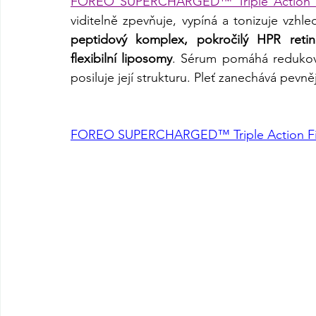
FOREO SUPERCHARGED™ Triple Action 
viditelně zpevňuje, vypíná a tonizuje vzhle
peptidový komplex, pokročilý HPR reti
flexibilní liposomy
. Sérum pomáhá redukovat 
posiluje její strukturu. Pleť zanechává pevně
FOREO SUPERCHARGED™ Triple Action Fi