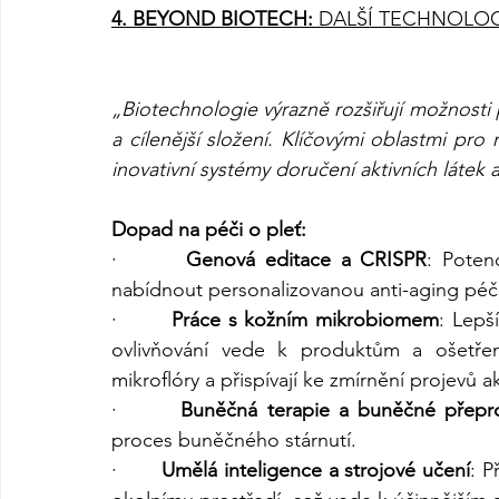
4. BEYOND BIOTECH: 
DALŠÍ TECHNOLO
„Biotechnologie výrazně rozšiřují možnosti p
a cílenější složení. Klíčovými oblastmi pro
inovativní systémy doručení aktivních látek 
Dopad na péči o pleť:
·       
Genová editace a CRISPR
: Poten
nabídnout personalizovanou anti-aging péči i
·       
Práce s kožním mikrobiomem
: Lepš
ovlivňování vede k produktům a ošetřen
mikroflóry a přispívají ke zmírnění projevů 
·       
Buněčná terapie a buněčné přepr
proces buněčného stárnutí.
·       
Umělá inteligence a strojové učení
: P