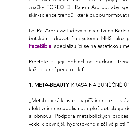
značky FOREO Dr. Rajem Arorou, aby spole
skin-science trendů, které budou formovat 
Dr. Raj Arora vystudovala lékařství na Bart
britském zdravotním systému NHS jako pra
FaceBible
, specializující se na estetickou me
Přečtěte si její pohled na budoucí trend
každodenní péče o pleť.
1. META-BEAUTY: 
KRÁSA NA BUNĚČNÉ Ú
„Metabolická krása se v příštím roce dostává 
efektivním metabolismu, i pleť potřebuje d
a obnovu. Podpora metabolických procesů 
vede k pevnější, hydratované a zářivé pleti.