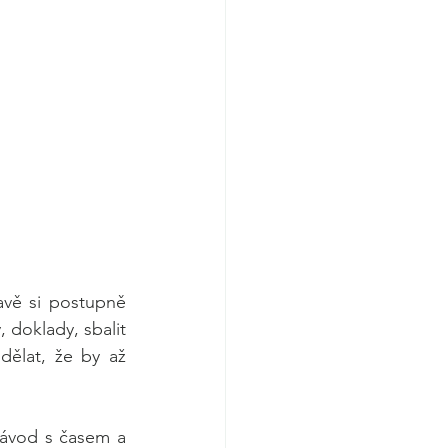
vě si postupně 
 doklady, sbalit 
ělat, že by až 
ávod s časem a 