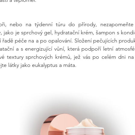
oři, nebo na týdenní túru do přírody, nezapomeňte 
 jako je sprchový gel, hydratační krém, šampon s kondi
 řadě péče na a po opalování. Složení pečujících produkt
atační a s energizující vůní, která podpoří letní atmosfé
ivé textury sprchových krémů, jež vás po celém dni na 
jte látky jako eukalyptus a máta. 