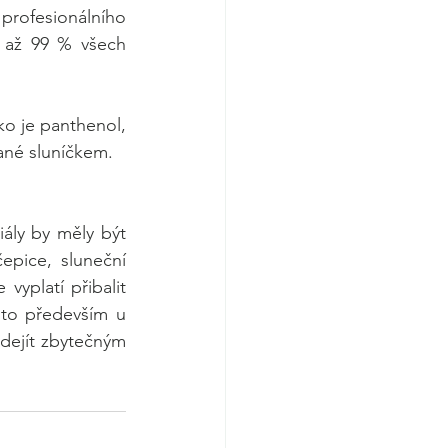
rofesionálního 
 až 99 % všech 
o je panthenol, 
hané sluníčkem. 
ály by měly být 
pice, sluneční 
yplatí přibalit 
to především u 
dejít zbytečným 