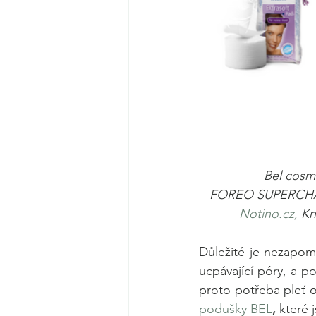
Bel cosme
FOREO SUPERCHARG
Notino.cz,
 Kn
Důležité je nezapome
ucpávající póry, a p
proto potřeba pleť 
podušky BEL
, 
které 