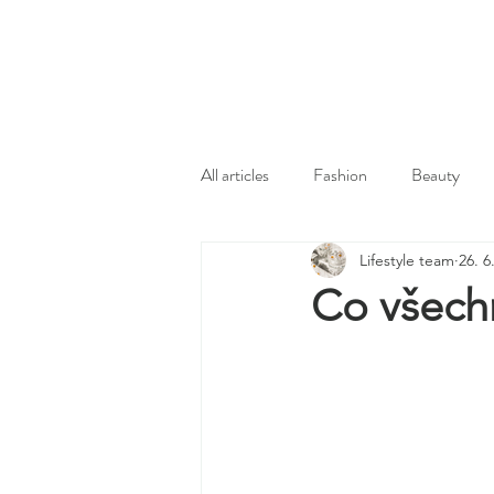
All articles
Fashion
Beauty
Lifestyle team
26. 6
Co všechn