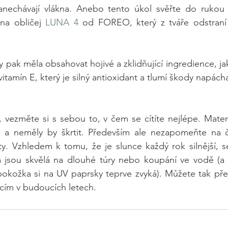
anechávají vlákna. Anebo tento úkol svěřte do rukou p
na obličej 
LUNA 4
 od FOREO, který z tváře odstraní
 pak měla obsahovat hojivé a zklidňující ingredience, jak
 vitamín E, který je silný antioxidant a tlumí škody napác
 vezměte si s sebou to, v čem se cítíte nejlépe. Materi
a neměly by škrtit. Především ale nezapomeňte na če
y. Vzhledem k tomu, že je slunce každý rok silnější, se v
rá jsou skvělá na dlouhé túry nebo koupání ve vodě (a 
 pokožka si na UV paprsky teprve zvyká). Můžete tak pře
ím v budoucích letech.   