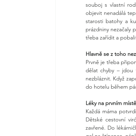
souboj s vlastní rod
objevit nenadálá te
starosti batohy a 
prázdniny nezačaly př
třeba zařídit a pobal
Hlavně se z toho nez
Prvně je třeba připo
dělat chyby – jdou t
nezbláznit. Když zap
do hotelu během pár
Léky na prvním míst
Každá máma potvrdí,
Dětské cestovní vir
zavřené. Do lékárničk
gel na štípance, nápl