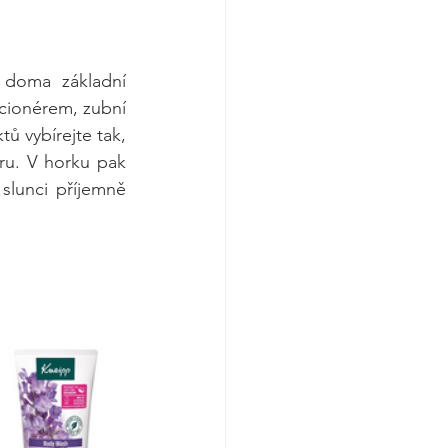
doma základní 
cionérem, zubní 
ů vybírejte tak, 
ru. V horku pak 
slunci příjemně 