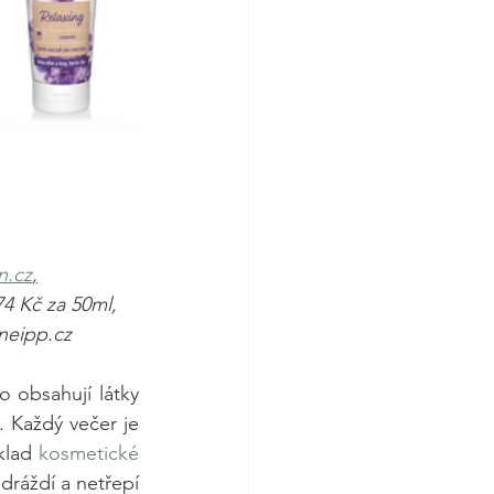
n.cz
,
 Kč za 50ml, 
neipp.cz 
 obsahují látky 
 Každý večer je 
klad 
kosmetické 
dráždí a netřepí 