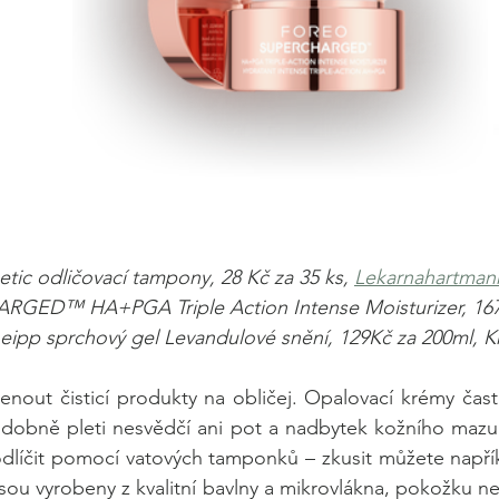
tic odličovací tampony, 28 Kč za 35 ks, 
Lekarnahartman
ED™ HA+PGA Triple Action Intense Moisturizer, 1674
eipp sprchový gel Levandulové snění, 129Kč za 200ml, K
nout čisticí produkty na obličej. Opalovací krémy často
odobně pleti nesvědčí ani pot a nadbytek kožního mazu.
odlíčit pomocí vatových tamponků – zkusit můžete napří
jsou vyrobeny z kvalitní bavlny a mikrovlákna, pokožku ne