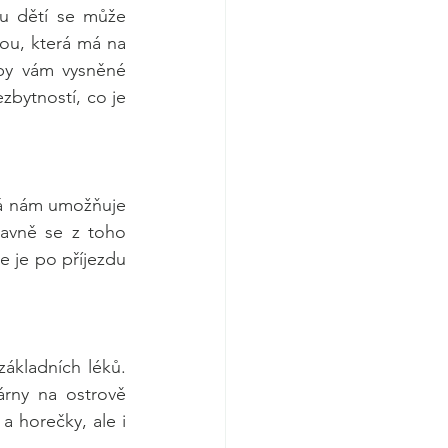
 u dětí se může 
u, která má na 
by vám vysněné 
zbytností, co je 
rá nám umožňuje 
lavně se z toho 
 je po příjezdu 
kladních léků. 
rny na ostrově 
a horečky, ale i 