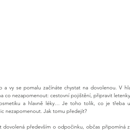
to a vy se pomalu začínáte chystat na dovolenou. V hla
 co nezapomenout: cestovní pojištění, připravit letenky,
kosmetiku a hlavně léky… Je toho tolik, co je třeba ud
nic nezapomenout. Jak tomu předejít? 
t dovolená především o odpočinku, občas připomíná z