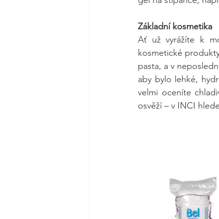
Základní kosmetika
Ať už vyrážíte k m
kosmetické produkty,
pasta, a v neposlední
aby bylo lehké, hydr
velmi oceníte chlad
osvěží – v INCI hlede