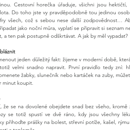
inou. Cestovní horečka úřaduje, všichni jsou hektičtí,
plota. Do toho jste vy pravděpodobně tou jedinou osobo
kufry všech, což s sebou nese další zodpovědnost… A
ipadat jako noční můra, vyplatí se připravit si seznam ne
it, a ten pak postupně odškrtávat. A jak by měl vypadat?
bláznit
menout jeden důležitý fakt: žijeme v moderní době, kte
otiž velmi snadno napravit. První pravidlo tedy zní: h
omenete žabky, slunečník nebo kartáček na zuby, můžete
 minut koupit. 
ě
 že se na dovolené obejdete snad bez všeho, kromě zá
ózy se totiž spustí ve dvě ráno, kdy jsou všechny léká
y přihoďte prášky na bolest, střevní potíže, kašel, rýmu 
asti a teploměr. 