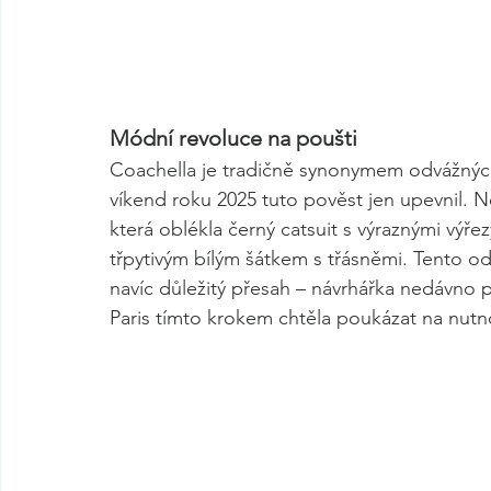
Módní revoluce na poušti
Coachella je tradičně synonymem odvážných
víkend roku 2025 tuto pověst jen upevnil. Ne
která oblékla černý catsuit s výraznými výře
třpytivým bílým šátkem s třásněmi. Tento 
navíc důležitý přesah – návrhářka nedávno p
Paris tímto krokem chtěla poukázat na nu