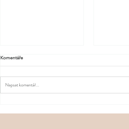
Komentáře
Napsat komentář...
Quiet luxury: módní trend,
Od ledvinek
který milují sociální sítě i
kabelek, kte
celebrity
určují směr