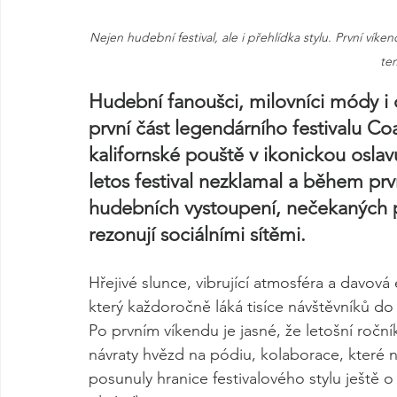
Nejen hudební festival, ale i přehlídka stylu. První víke
ter
Hudební fanoušci, milovníci módy i c
první část legendárního festivalu C
kalifornské pouště v ikonickou oslav
letos festival nezklamal a během prv
hudebních vystoupení, nečekaných p
rezonují sociálními sítěmi.
Hřejivé slunce, vibrující atmosféra a davová 
který každoročně láká tisíce návštěvníků do
Po prvním víkendu je jasné, že letošní roční
návraty hvězd na pódiu, kolaborace, které n
posunuly hranice festivalového stylu ještě o 