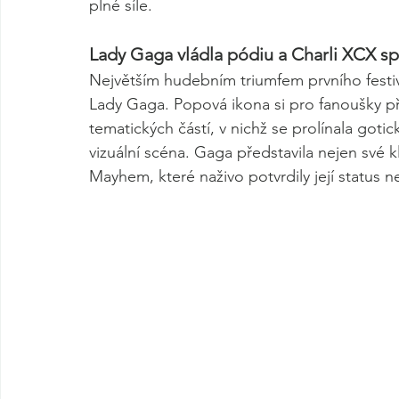
plné síle.
Lady Gaga vládla pódiu a Charli XCX s
Největším hudebním triumfem prvního festi
Lady Gaga. Popová ikona si pro fanoušky p
tematických částí, v nichž se prolínala goti
vizuální scéna. Gaga představila nejen své k
Mayhem, které naživo potvrdily její status n