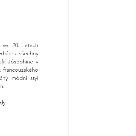
ve 20. letech 
rháře a všechny 
fií Jósephine v 
ku francouzského 
čný módní styl 
m.
dy.