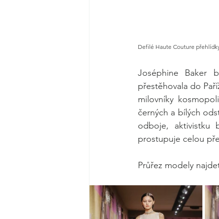
Defilé Haute Couture přehlídky
Joséphine Baker by
přestěhovala do Paří
milovníky kosmopolit
černých a bílých odst
odboje, aktivistku 
prostupuje celou pře
Průřez modely najdete