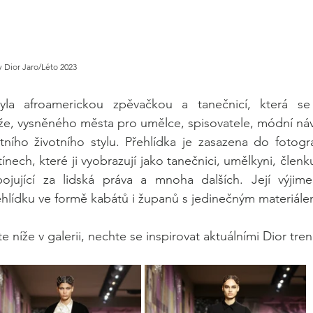
 Dior Jaro/Léto 2023
la afroamerickou zpěvačkou a tanečnicí, která se 
že, vysněného města pro umělce, spisovatele, módní náv
ního životního stylu. Přehlídka je zasazena do fotogra
ínech, které ji vyobrazují jako tanečnici, umělkyni, člen
bojující za lidská práva a mnoha dalších. Její výjime
hlídku ve formě kabátů i županů s jedinečným materiále
 níže v galerii, nechte se inspirovat aktuálními Dior tren