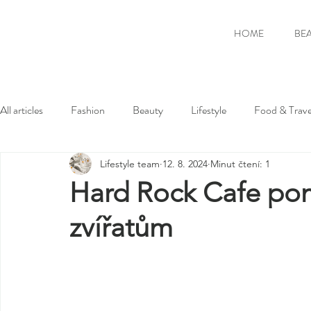
HOME
BE
All articles
Fashion
Beauty
Lifestyle
Food & Trave
Lifestyle team
12. 8. 2024
Minut čtení: 1
Hard Rock Cafe p
zvířatům