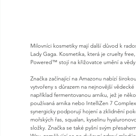
Milovníci kosmetiky mají další důvod k rado
Lady Gaga. Kosmetika, která je cruelty fre
Powered™ stojí na křižovatce umění a vědy
Značka začínající na Amazonu nabízí širokou
vytvořeny s důrazem na nejnovější vědecké
například fermentovanou arniku, jež je něko
používaná arnika nebo IntelliZen 7 Complex
synergicky podporují hojení a zklidnění pok
mořských řas, squalan, kyselinu hyaluronovo
složky. Značka se také pyšní svým přesahe