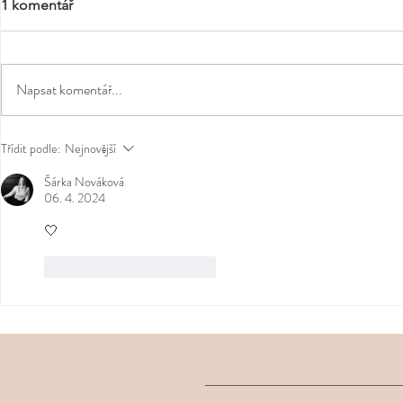
1 komentář
Napsat komentář...
Co si zabalit do letní
Malé jarní ri
Třídit podle:
Nejnovější
zvednout ná
kosmetické taštičky
Šárka Nováková
06. 4. 2024
🤍
To se mi líbí
Reagovat