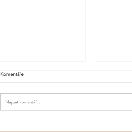
Komentáře
Napsat komentář...
Šperk jako postoj. Apart
Den matek v
podtrhl punkovou energii
Tipy na dárk