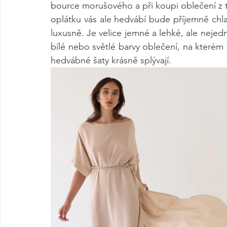
bource morušového a při koupi oblečení z té
oplátku vás ale hedvábí bude příjemně chla
luxusně. Je velice jemné a lehké, ale nejed
bílé nebo světlé barvy oblečení, na kterém
hedvábné šaty krásně splývají.