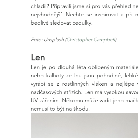
chladil? Připravili jsme si pro vás přehled n
nejvhodnější. Nechte se inspirovat a př
bedlivě sledovat cedulky.
Foto: Unsplash (
Christopher Campbell
)
Len
Len je po dlouhá léta oblíbeným materiálem
nebo kalhoty ze lnu jsou pohodlné, lehké 
vyrábí se z rostlinných vláken a nejlépe 
nadčasových střizích. Len má vysokou savo
UV zářením. Někomu může vadit jeho mačkav
nemusí to být na škodu.