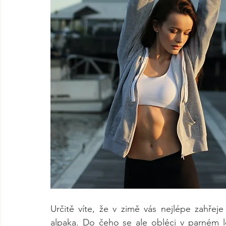
Určitě víte, že v zimě vás nejlépe zahřeje
alpaka. Do čeho se ale obléci v parném lét