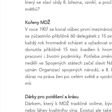
který se slaví vždy 8. března, vznikl, a proč
svátků?
Kořeny MDŽ
V roce 1907 se konal vůbec první mezinárodní
se zúčastnilo přibližně 60 delegátek z 15 z
každý rok hromadně scházet a vyžadovat svá
donutila přibližně 15 tisíc švadlen k hr
pracovní i životní podmínky. Potřeba změn
neděli ve Spojených státech začal slavit Ná
uznán Organizací spojených národů, a 8. b
důraz na práva žen po celém světě a vyzdvi
mír.
Dárky pro potěšení a krásu
Dárkem, který k MDŽ tradičně volíme, býva
nebo láhev kvalitního vína. Existují ale tak