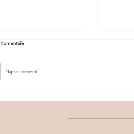
Komentáře
Napsat komentář...
Tipy na dárky ke konci
Bloom the S
školního roku
Tea: jarní ri