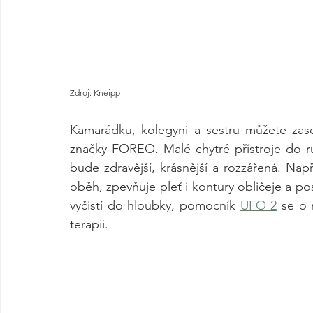
Zdroj: Kneipp
Kamarádku, kolegyni a sestru můžete zase
značky FOREO. Malé chytré přístroje do ruk
bude zdravější, krásnější a rozzářená. Napří
oběh, zpevňuje pleť i kontury obličeje a posk
vyčistí do hloubky, pomocník 
UFO 2
 se o 
terapii.