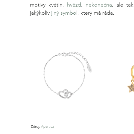
motivy květin, 
hvězd
, 
nekonečna
, ale ta
jakýkoliv 
jiný symbol
, který má ráda. 
 Zdroj: 
Apart.cz