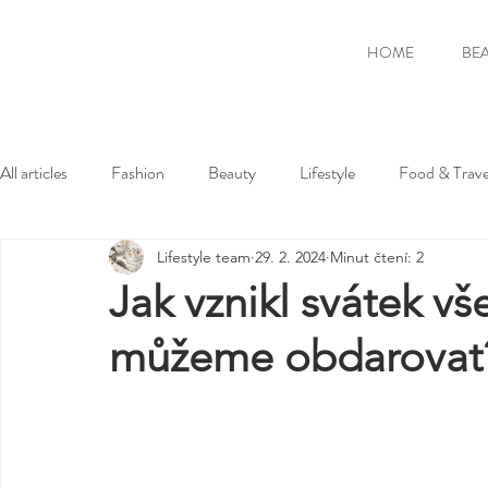
HOME
BE
All articles
Fashion
Beauty
Lifestyle
Food & Trave
Lifestyle team
29. 2. 2024
Minut čtení: 2
Jak vznikl svátek vš
můžeme obdarovat