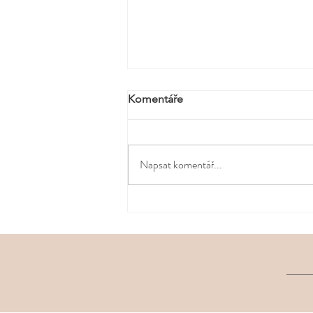
Komentáře
Napsat komentář...
Bloom the Season Afternoon
Tea: jarní rituál v srdci Prahy