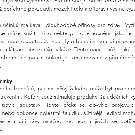
 a fyzickou výkonnost. Pro mnohé je právě tento efekt d
iž perfektně povzbudit mozek i tělo a připravit vás na vý
účinků má káva i dlouhodobé přínosy pro zdraví. Výzku
e může snížit riziko některých onemocnění, jako je P
 nebo diabetes 2. typu. Tyto benefity jsou připisovány
vním látkám obsaženým v kávě. Tento nápoj může také poz
ikrobiom, ale pouze pokud je konzumována v přiměřeném
.
účinky
oho benefitů, pití na lačný žaludek může být problema
 trávením. Kofein totiž stimuluje produkci žaludečních ky
trávicí soustavy. Tento efekt se obvykle projevuje
nebo dokonce bolestmi žaludku. Citlivější jedinci moho
asném pití kávy nalačno, zatímco u jiných se obtíže 
i.