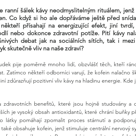
 ranní šálek kávy neodmyslitelným rituálem, jenž 
en. Co když si ho ale dopřáváme ještě před snídan
ěkteří přísahají na energizující efekt, jiní tvrdí,
lí nebo dokonce zdravotní potíže. Pití kávy nal
nivých debat jak na sociálních sítích, tak i mezi
yk skutečně vliv na naše zdraví?
udek pije poměrně mnoho lidí, obzvlášť těch, kteří rán
t. Zatímco někteří odborníci varují, že kofein nalačno š
jiní zdůrazňují pozitivní vliv kávy na hladinu energie. Kde
adu zdravotních benefitů, které jsou hojně studovány a
ších je vysoký obsah antioxidantů, které chrání buňky 
to látky pomáhají zpomalit proces stárnutí a podporují
také obsahuje kofein, jenž stimuluje centrální nervový s