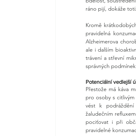
bdělost, soustředění
ráno pijí, dokáže tot
Kromě krátkodobých 
pravidelná konzumac
Alzheimerova choroba
ale i dalším bioakti
trávení a střevní m
správných podmínek
Potenciální vedlejší 
Přestože má káva mn
pro osoby s citlivým
vést k podráždění 
žaludečním refluxem 
pociťovat i při obč
pravidelné konzumac