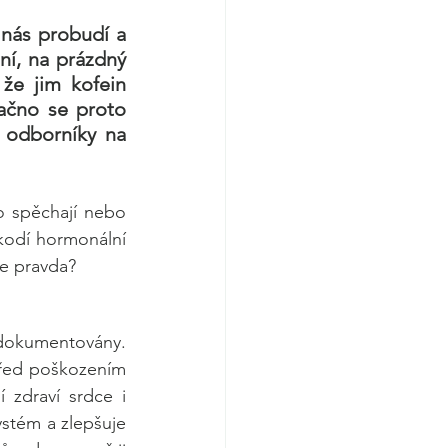
nás probudí a 
í, na prázdný 
 že jim kofein 
ačno se proto 
 odborníky na 
o spěchají nebo 
kodí hormonální 
 je pravda?
 dokumentovány. 
před poškozením 
 zdraví srdce i 
ystém a zlepšuje 