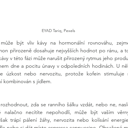
EYAD Tariq, Pexels
může být vliv kávy na hormonální rovnováhu, zejmé
rmon přirozeně dosahuje nejvyšších hodnot po ránu, a t
 kávy v této fázi může narušit přirozený rytmus jeho prod
em dne a pocitu únavy v odpoledních hodinách. U někte
je úzkost nebo nervozitu, protože kofein stimuluje 
ní kombinován s jídlem.
ozhodnout, zda se ranního šálku vzdát, nebo ne, nasl
ě nalačno necítíte nepohodlí, může být vaším věrn
šak trápí pálení žáhy, nervozita nebo kolísání energie
le nebo si dát místo espressa cappuccino. Obsažené mlé