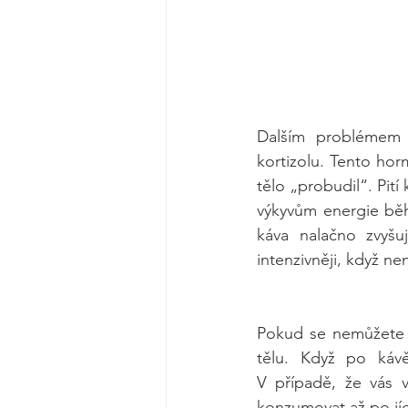
Dalším problémem 
kortizolu. Tento ho
tělo „probudil“. Pití
výkyvům energie běh
káva nalačno zvyšu
intenzivněji, když ne
Pokud se nemůžete r
tělu. Když po káv
V případě, že vás v
konzumovat až po jíd