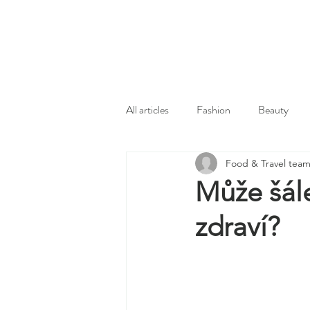
All articles
Fashion
Beauty
Food & Travel tea
Může šále
zdraví?