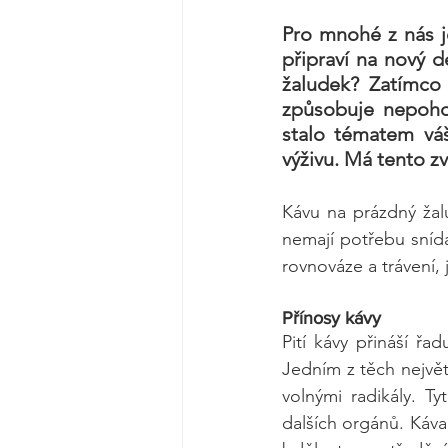
Pro mnohé z nás je
připraví na nový d
žaludek? Zatímco n
způsobuje nepohod
stalo tématem váš
výživu. Má tento zv
Kávu na prázdný žal
nemají potřebu snída
rovnováze a trávení, 
Přínosy kávy
Pití kávy přináší ř
Jedním z těch největ
volnými radikály. Ty
dalších orgánů. Káva 