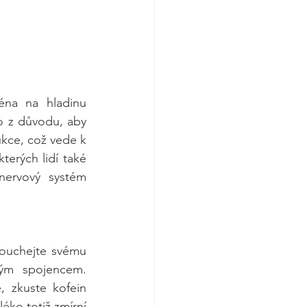
na na hladinu 
o z důvodu, aby 
ukce, což vede k 
rých lidí také 
nervový systém 
ouchejte svému 
ým spojencem. 
, zkuste kofein 
ko totiž zmírní 