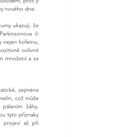
ůvodem, proč ji 
zvy nového dne.
my ukazují, že 
arkinsonova či 
 nejen kofeinu, 
itivně ovlivnit 
 množství a za 
tické, zejména 
selin, což může 
 pálením žáhy, 
u tyto příznaky 
projeví až při 