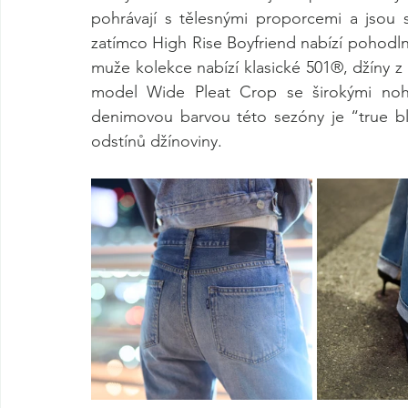
pohrávají s tělesnými proporcemi a jsou 
zatímco High Rise Boyfriend nabízí pohodlný
muže kolekce nabízí klasické 501®, džíny z 8
model Wide Pleat Crop se širokými nohav
denimovou barvou této sezóny je “true blu
odstínů džínoviny.