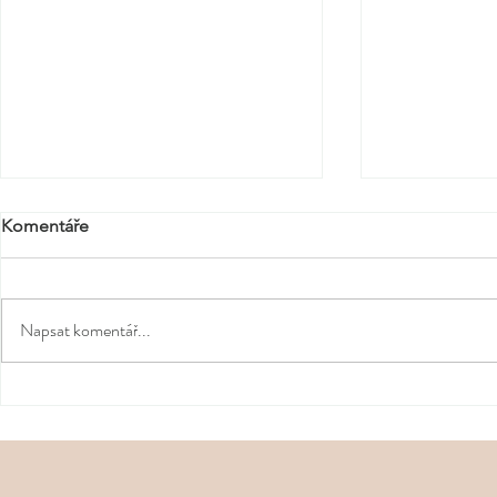
Komentáře
Napsat komentář...
Šperk jako postoj. Apart
Den matek v
podtrhl punkovou energii
Tipy na dárk
nové kolekce Martina
víc než slov
Kohouta