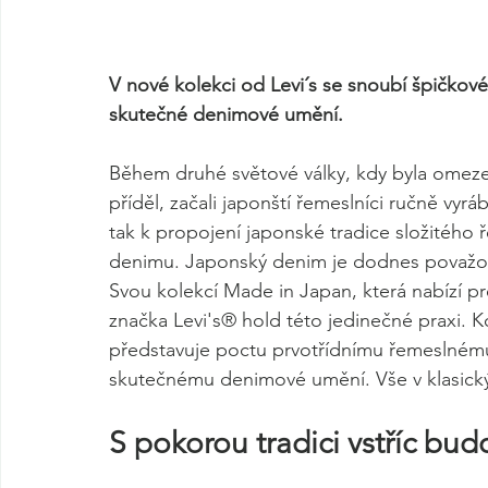
V nové kolekci od Levi´s se snoubí špičkov
skutečné denimové umění.
Během druhé světové války, kdy byla omezen
příděl, začali japonští řemeslníci ručně vyrá
tak k propojení japonské tradice složitého
denimu. Japonský denim je dodnes považová
Svou kolekcí Made in Japan, která nabízí p
značka Levi's® hold této jedinečné praxi.
představuje poctu prvotřídnímu řemeslnému
skutečnému denimové umění. Vše v klasickýc
S pokorou tradici vstříc bud