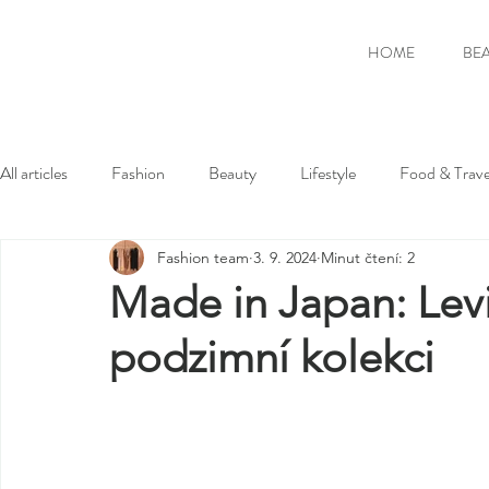
HOME
BE
All articles
Fashion
Beauty
Lifestyle
Food & Trave
Fashion team
3. 9. 2024
Minut čtení: 2
Made in Japan: Levi
podzimní kolekci