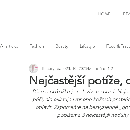
HOME
BE
All articles
Fashion
Beauty
Lifestyle
Food & Trave
Beauty team
23. 10. 2023
Minut čtení: 2
Nejčastější potíže, 
Péče o pokožku je celoživotní prací. Neje
péči, ale existuje i mnoho kožních problé
objevit. Zapomeňte na bezvýsledné „goog
popíšeme 3 nejčastější neduhy a