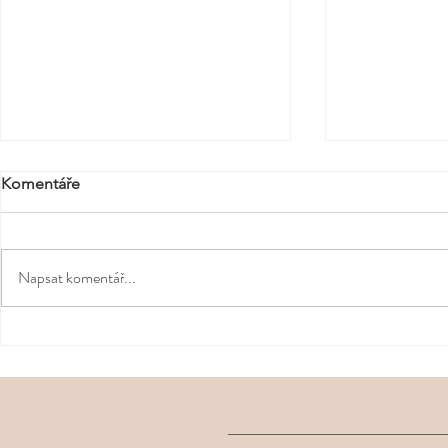
Komentáře
Napsat komentář...
Co si zabalit do letní
Malé jarní ri
zvednout ná
kosmetické taštičky