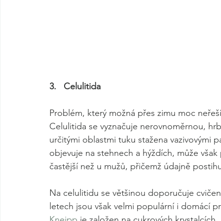
3.   Celulitida
Problém, který možná přes zimu moc neřešít
Celulitida se vyznačuje nerovnoměrnou, hrb
určitými oblastmi tuku stažena vazivovými p
objevuje na stehnech a hýždích, může však p
častější než u mužů, přičemž údajně postihu
Na celulitidu se většinou doporučuje cviče
letech jsou však velmi populární i domácí pr
Kneipp
 je založen na cukrových krystalcích