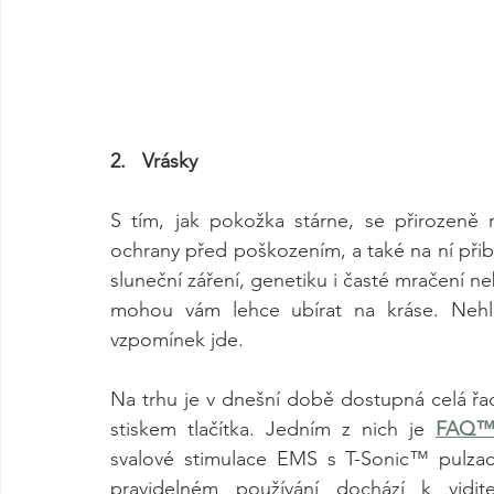
2.   Vrásky
S tím, jak pokožka stárne, se přirozeně 
ochrany před poškozením, a také na ní přibý
sluneční záření, genetiku i časté mračení ne
mohou vám lehce ubírat na kráse. Nehle
vzpomínek jde. 
Na trhu je v dnešní době dostupná celá řad
stiskem tlačítka. Jedním z nich je 
FAQ™
svalové stimulace EMS s T-Sonic™ pulzací 
pravidelném používání dochází k viditel