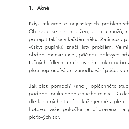
1.   Akné
Když mluvíme o nejčastějších problémech
Objevuje se nejen u žen, ale i u mužů, na
potrápit takřka v každém věku. Zatímco v pu
výskyt pupínků značí jistý problém. Velm
období menstruace), příčinou bolavých hrbo
tučných jídlech a rafinovaném cukru nebo 
pleti neprospívá ani zanedbávání péče, kte
Jak pleti pomoci? Ráno ji opláchněte stud
podobě tonika nebo čistícího mléka. Důkladné
dle klinických studií dokáže jemně z pleti 
hotovo, vaše pokožka je připravena na p
pleťových sér.    