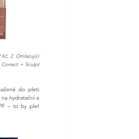
 Kč, 2. Omlazující 
 Correct + Sculpt 
ažené do pleti 
 na hydratační a 
F – to by pleť 