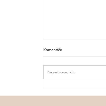
Komentáře
Napsat komentář...
Co si zabalit do letní
kosmetické taštičky