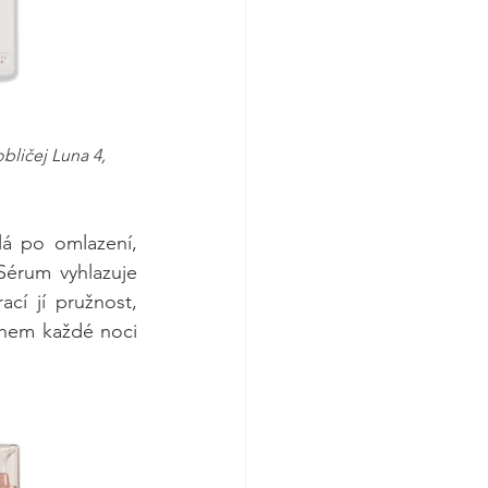
obličej Luna 4, 
á po omlazení, 
érum vyhlazuje 
cí jí pružnost, 
ěhem každé noci 