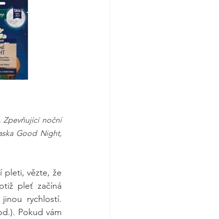
. 
Zpevňující noční 
 Látková pleťová maska Good Night, 
leti, vězte, že 
iž pleť začíná 
nou rychlostí. 
pod.). Pokud vám 