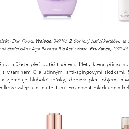
balzám Skin Food, 
Weleda
, 349 Kč, 
2.
 Sonický čisticí kartáček na 
ná čisticí pěna Age Reverse BioActiv Wash, 
Exuviance
, 1099 Kč
ěno, můžete pleť potěšit sérem. Pleti, která přímo vol
 s vitaminem C a účinnými anti-agingovými složkami. S
i a zjemňuje hluboké vrásky, dodává pleti objem, navra
celkově vylepšuje její texturu. Pro návrat mládí udělá b