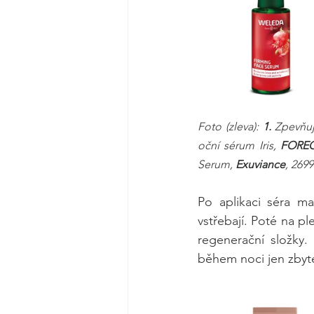
Foto (zleva): 
1.
 Zpevňuj
oční sérum Iris, 
FORE
Serum, 
Exuviance
, 2699
Po aplikaci séra ma
vstřebají. Poté na pl
regenerační složky.
během noci jen zbyt