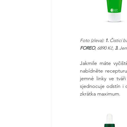
Foto (zleva): 
1.
 Čisticí 
FOREO
, 6890 Kč, 
3.
 Jem
Jakmile máte vyčišt
nabídněte recepturu
jemné linky ve tvář
sjednocuje odstín i 
zkrátka maximum. 