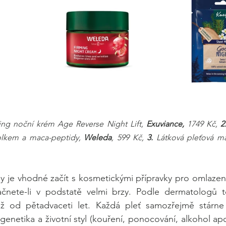
ing noční krém Age Reverse Night Lift, 
Exuviance,
 1749 Kč, 
2
blkem a maca-peptidy, 
Weleda
, 599 Kč, 
3.
 je vhodné začít s kosmetickými přípravky pro omlazení p
čnete-li v podstatě velmi brzy. Podle dermatologů tot
 od pětadvaceti let. Každá pleť samozřejmě stárne ji
 genetika a životní styl (kouření, ponocování, alkohol a