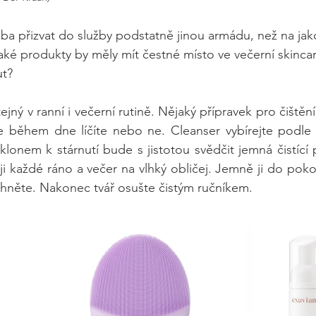
ba přizvat do služby podstatně jinou armádu, než na jako
ké produkty by měly mít čestné místo ve večerní skincare
t? 
ejný v ranní i večerní rutině. Nějaký přípravek pro čištění 
se během dne líčíte nebo ne. Cleanser vybírejte podle 
 sklonem k stárnutí bude s jistotou svědčit jemná čistící
ji každé ráno a večer na vlhký obličej. Jemně ji do pokož
hněte. Nakonec tvář osušte čistým ručníkem.