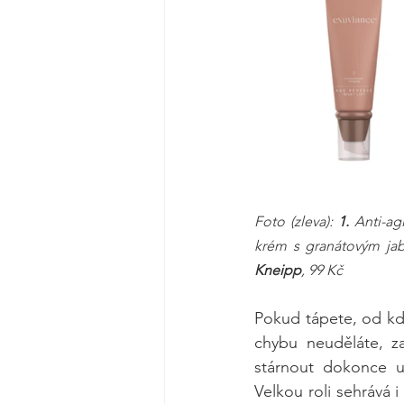
Foto (zleva):
 1. 
Anti-ag
krém s granátovým ja
Kneipp
, 99 Kč
Pokud tápete, od kdy
chybu neuděláte, za
stárnout dokonce už
Velkou roli sehrává i