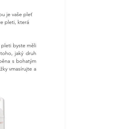
u je vaše pleť 
 pleti, která 
pleti byste měli 
toho, jaký druh 
 pěna s bohatým 
ky vmasírujte a 