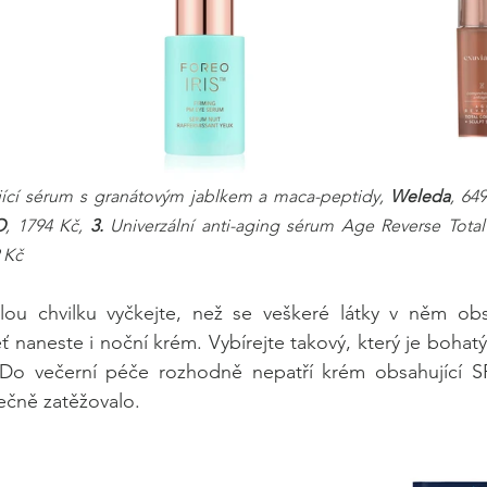
ící sérum s granátovým jablkem a maca-peptidy, 
Weleda
, 649
O
, 1794 Kč, 
3.
 Univerzální anti-aging sérum Age Reverse Total
 Kč 
lou chvilku vyčkejte, než se veškeré látky v něm obs
eť naneste i noční krém. Vybírejte takový, který je bohatý
 Do večerní péče rozhodně nepatří krém obsahující SP
ečně zatěžovalo. 