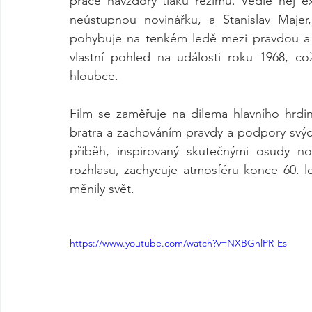
práce navzdory tlaku režimu. Vedle něj e
neústupnou novinářku, a Stanislav Majer,
pohybuje na tenkém ledě mezi pravdou a 
vlastní pohled na události roku 1968, c
hloubce.
Film se zaměřuje na dilema hlavního hrdi
bratra a zachováním pravdy a podpory svých
příběh, inspirovaný skutečnými osudy no
rozhlasu, zachycuje atmosféru konce 60. let
měnily svět.
https://www.youtube.com/watch?v=NXBGnlPR-Es