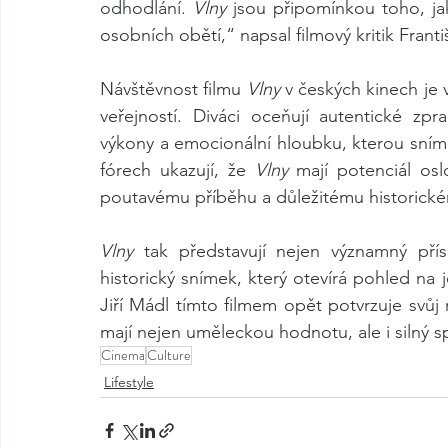
odhodlání. 
Vlny
 jsou připomínkou toho, jak
osobních obětí,“ napsal filmový kritik Frant
Návštěvnost filmu 
Vlny
 v českých kinech je 
veřejností. Diváci oceňují autentické zpr
výkony a emocionální hloubku, kterou snímek 
fórech ukazují, že 
Vlny
 mají potenciál osl
poutavému příběhu a důležitému historick
Vlny
 tak představují nejen významný přís
historický snímek, který otevírá pohled na j
Jiří Mádl tímto filmem opět potvrzuje svůj r
mají nejen uměleckou hodnotu, ale i silný 
Cinema
Culture
Lifestyle