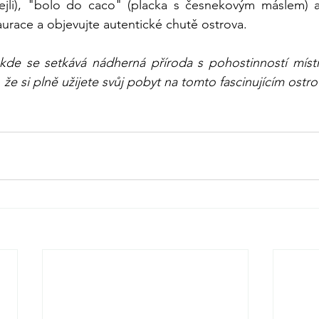
jli), "bolo do caco" (placka s česnekovým máslem) a ry
aurace a objevujte autentické chutě ostrova.
kde se setkává nádherná příroda s pohostinností místní
že si plně užijete svůj pobyt na tomto fascinujícím ostro