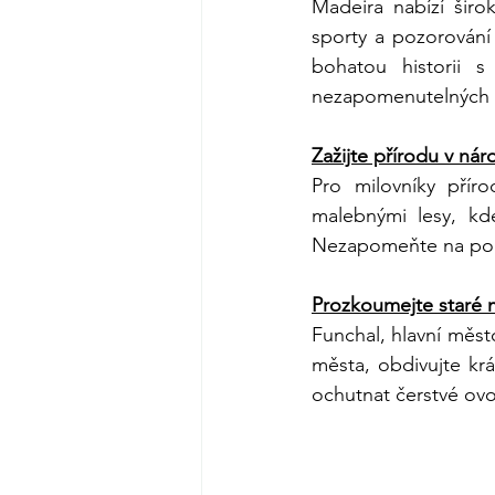
Madeira nabízí širo
sporty a pozorování 
bohatou historii s
nezapomenutelných m
Zažijte přírodu v nár
Pro milovníky příro
malebnými lesy, kde
Nezapomeňte na poho
Prozkoumejte staré 
Funchal, hlavní město
města, obdivujte krá
ochutnat čerstvé ovoc