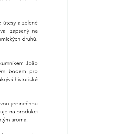
 útesy a zelené 
lva, zapsaný na 
mických druhů, 
zkumníkem João 
kým bodem pro 
rývá historické 
svou jedinečnou 
zuje na produkci 
hatým aroma.