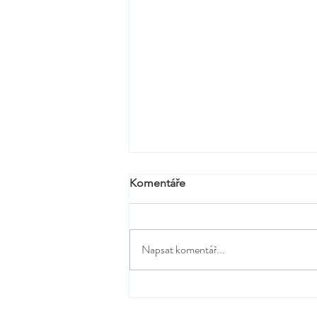
Komentáře
Napsat komentář...
Bloom the Season Afternoon
Tea: jarní rituál v srdci Prahy