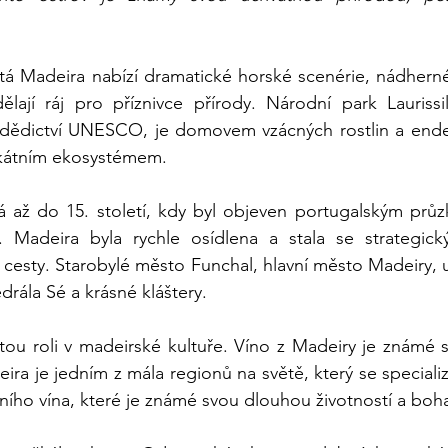
tá Madeira nabízí dramatické horské scenérie, nádherné
ělají ráj pro příznivce přírody. Národní park Laurissi
dědictví UNESCO, je domovem vzácných rostlin a ende
ikátním ekosystémem.
há až do 15. století, kdy byl objeven portugalským prů
 Madeira byla rychle osídlena a stala se strategic
cesty. Starobylé město Funchal, hlavní město Madeiry, uk
drála Sé a krásné kláštery.
žitou roli v madeirské kultuře. Víno z Madeiry je známé 
eira je jedním z mála regionů na světě, který se speciali
ního vína, které je známé svou dlouhou životností a bo