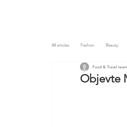
All articles
Fashion
Beauty
Food & Travel tea
Objevte M