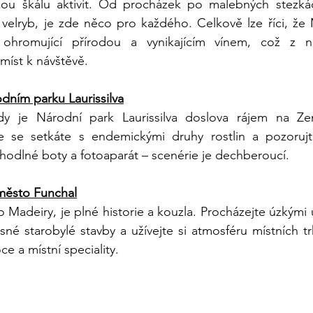
kou škálu aktivit. Od procházek po malebných stezká
velryb, je zde něco pro každého. Celkově lze říci, že 
 ohromující přírodou a vynikajícím vínem, což z ní
íst k návštěvě.
odním parku Laurissilva
dy je Národní park Laurissilva doslova rájem na Zem
 se setkáte s endemickými druhy rostlin a pozorujte
dlné boty a fotoaparát – scenérie je dechberoucí.
město Funchal
 Madeiry, je plné historie a kouzla. Procházejte úzkými 
sné starobylé stavby a užívejte si atmosféru místních t
e a místní speciality.