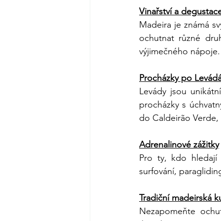
Vinařství a degustace
Madeira je známá svý
ochutnat různé dru
výjimečného nápoje.
Procházky po Levád
Levády jsou unikátn
procházky s úchvatn
do Caldeirão Verde,
Adrenalinové zážitky
Pro ty, kdo hledají
surfování, paraglidi
Tradiční madeirská 
Nezapomeňte ochutna