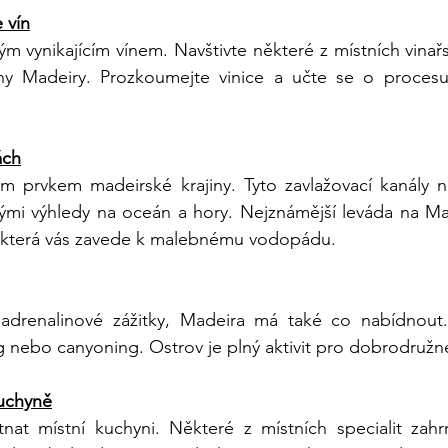
 vín
m vynikajícím vínem. Navštivte některé z místních vinařs
hy Madeiry. Prozkoumejte vinice a učte se o procesu
ách
ím prvkem madeirské krajiny. Tyto zavlažovací kanály n
ými výhledy na oceán a hory. Nejznámější leváda na Mad
 která vás zavede k malebnému vodopádu.
 adrenalinové zážitky, Madeira má také co nabídnout. 
ng nebo canyoning. Ostrov je plný aktivit pro dobrodružn
kuchyně
t místní kuchyni. Některé z místních specialit zahrn