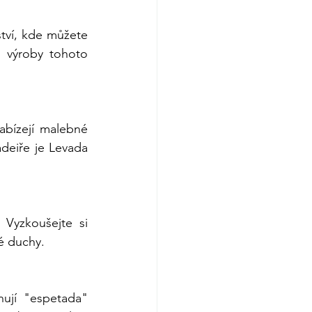
tví, kde můžete 
 výroby tohoto 
abízejí malebné 
eiře je Levada 
Vyzkoušejte si 
é duchy.
ují "espetada" 