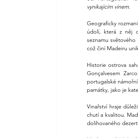
vynikajícím vínem.
Geograficky rozmani
údolí, která z něj d
seznamu světového 
což činí Madeiru un
Historie ostrova sa
Gonçalvesem Zarco.
portugalské námořní 
památky, jako je kate
Vinařství hraje důle
chutí a kvalitou. Mad
dolihovaného dezert