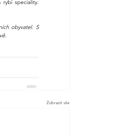
bí speciality. 
ch obyvatel. S 
vě.
Zobrazit vše