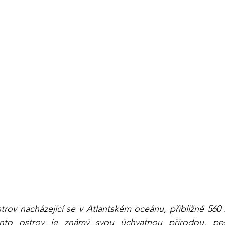
trov nacházející se v Atlantském oceánu, přibližně 560
nto ostrov je známý svou úchvatnou přírodou, pestr