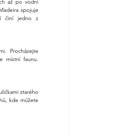
ch až po vodní 
Madeira spojuje 
 činí jedno z 
i. Procházejte 
 místní faunu. 
uličkami starého 
rhů, kde můžete 