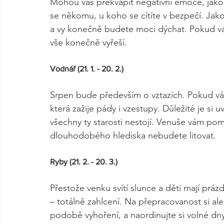
Mohou vás překvapit negativní emoce, jako 
se někomu, u koho se cítíte v bezpečí. Jak
a vy konečně budete moci dýchat. Pokud vás
vše konečně vyřeší. 
Vodnář (21. 1. - 20. 2.)
Srpen bude především o vztazích. Pokud vá
která zažije pády i vzestupy. Důležité je si
všechny ty starosti nestojí. Venuše vám pom
dlouhodobého hlediska nebudete litovat.
Ryby (21. 2. - 20. 3.)
Přestože venku svítí slunce a děti mají práz
– totálně zahlcení. Na přepracovanost si al
podobě vyhoření, a naordinujte si volné dny