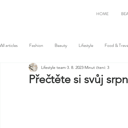
HOME
BE
All articles
Fashion
Beauty
Lifestyle
Food & Trave
Lifestyle team
3. 8. 2023
Minut čtení: 3
Přečtěte si svůj sr