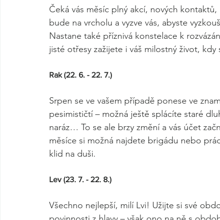
Čeká vás měsíc plný akcí, nových kontaktů,
bude na vrcholu a vyzve vás, abyste vyzkouš
Nastane také příznivá konstelace k rozvázání
jisté otřesy zažijete i váš milostný život, k
Rak (22. 6. - 22. 7.)
Srpen se ve vašem případě ponese ve znam
pesimističtí – možná ještě splácíte staré dl
naráz… To se ale brzy změní a vás účet zač
měsíce si možná najdete brigádu nebo práci
klid na duši. 
Lev (23. 7. - 22. 8.) 
Všechno nejlepší, milí Lvi! Užijte si své o
povinnosti z hlavy – však ono na ně s obd