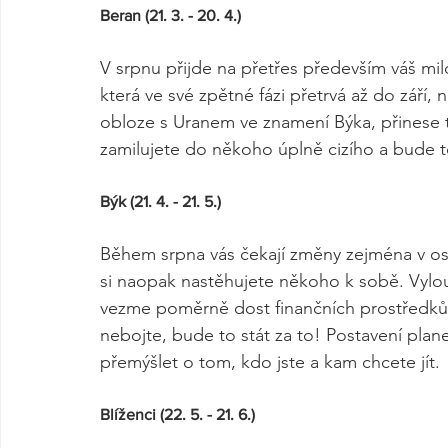
Beran (21. 3. - 20. 4.)
V srpnu přijde na přetřes především váš milo
která ve své zpětné fázi přetrvá až do září,
obloze s Uranem ve znamení Býka, přines
zamilujete do někoho úplně cizího a bude to
Býk (21. 4. - 21. 5.)
Během srpna vás čekají změny zejména v o
si naopak nastěhujete někoho k sobě. Vylou
vezme poměrně dost finančních prostředků 
nebojte, bude to stát za to! Postavení plane
přemýšlet o tom, kdo jste a kam chcete jít. 
Blíženci (22. 5. - 21. 6.)