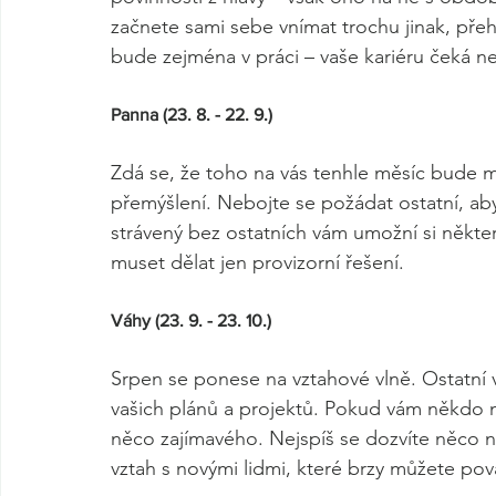
začnete sami sebe vnímat trochu jinak, přeh
bude zejména v práci – vaše kariéru čeká neč
Panna (23. 8. - 22. 9.) 
Zdá se, že toho na vás tenhle měsíc bude
přemýšlení. Nebojte se požádat ostatní, ab
strávený bez ostatních vám umožní si někte
muset dělat jen provizorní řešení. 
Váhy (23. 9. - 23. 10.) 
Srpen se ponese na vztahové vlně. Ostatní
vašich plánů a projektů. Pokud vám někdo n
něco zajímavého. Nejspíš se dozvíte něco 
vztah s novými lidmi, které brzy můžete pova