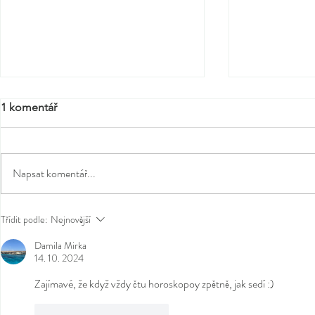
1 komentář
Napsat komentář...
Tipy na dárky ke konci
Bloom the S
Třídit podle:
Nejnovější
školního roku
Tea: jarní ri
Damila Mirka
14. 10. 2024
Zajímavé, že když vždy čtu horoskopoy zpětně, jak sedí :) 
madero 
To se mi líbí
Reagovat