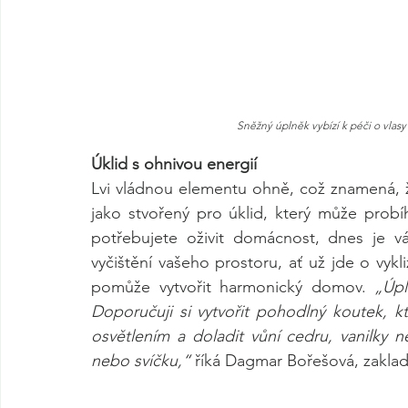
Sněžný úplněk vybízí k péči o vlasy
Úklid s ohnivou energií
Lvi vládnou elementu ohně, což znamená, že 
jako stvořený pro úklid, který může probí
potřebujete oživit domácnost, dnes je v
vyčištění vašeho prostoru, ať už jde o vykl
pomůže vytvořit harmonický domov. 
„Úpl
Doporučuji si vytvořit pohodlný koutek, kt
osvětlením a doladit vůní cedru, vanilky 
nebo svíčku,“
 říká Dagmar Bořešová, zakla