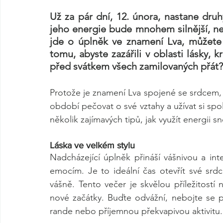
Už za pár dní, 12. února, nastane druh
jeho energie bude mnohem silnější, než
jde o úplněk ve znamení Lva, můžete s
tomu, abyste zazářili v oblasti lásky, 
před svátkem všech zamilovaných přát?
Protože je znamení Lva spojené se srdcem, h
období pečovat o své vztahy a užívat si spol
několik zajímavých tipů, jak využít energi
Láska ve velkém stylu
Nadcházející úplněk přináší vášnivou a inte
emocím. Je to ideální čas otevřít své srdc
vášně. Tento večer je skvělou příležitostí n
nové začátky. Buďte odvážní, nebojte se pr
rande nebo příjemnou překvapivou aktivitu.