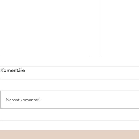
Komentáře
Napsat komentář...
Od srdce k 
Hygge aneb Naučte se
valentýnské 
milovat zimu, i když ji
nezklamou
nesnášíte