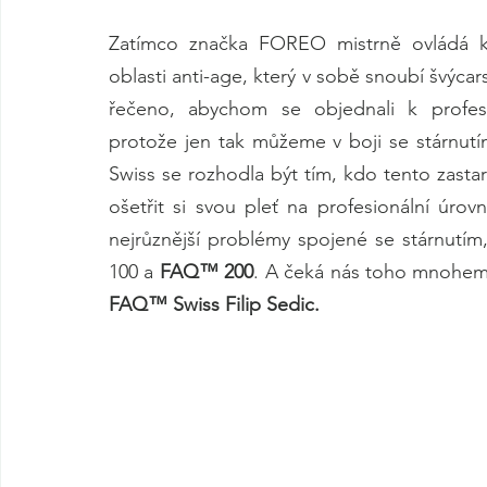
Zatímco značka FOREO mistrně ovládá k
oblasti anti-age, který v sobě snoubí švýca
řečeno, abychom se objednali k profes
protože jen tak můžeme v boji se stárnut
Swiss se rozhodla být tím, kdo tento zasta
ošetřit si svou pleť na profesionální úrov
nejrůznější problémy spojené se stárnutím
100 a 
FAQ™ 200
. A čeká nás toho mnohem 
FAQ™ Swiss Filip Sedic.