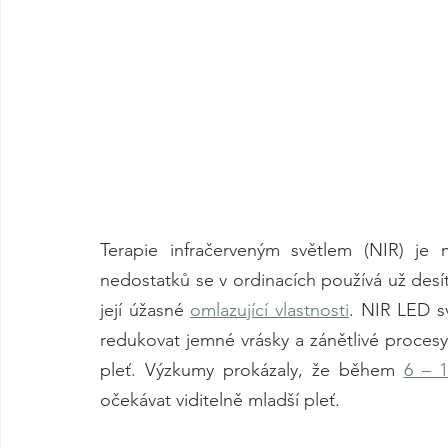
Terapie infračerveným světlem (NIR) je 
nedostatků se v ordinacích používá už desítk
její úžasné 
omlazující vlastnosti
. NIR LED s
redukovat jemné vrásky a zánětlivé procesy
pleť. Výzkumy prokázaly, že během 
6 – 
očekávat viditelně mladší pleť. 