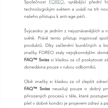
Společnost 
FOREO
, vyrábějící přední h
technologickým světem a uvádí na trh nov
našeho přístupu k anti-age péči.  
Švýcarsko je jedním z nejuznávanějších a n
světě. Právě tento přístup inspiroval spo
produktů. Díky začlenění buněčných a bi
FAQ™ Swiss
 si kladou za cíl poskytovat z
donedávna pouze v rukou odborníků.
FAQ™ Swiss
 neusilují pouze o dobrý prv
přirozených procesů v těle, které postup
pleť v dobré kondici je projevem zdraví a 