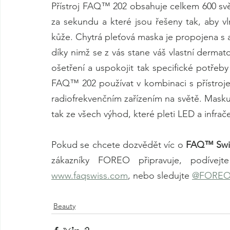
Přístroj FAQ™ 202 obsahuje celkem 600 světel
za sekundu a které jsou řešeny tak, aby v
kůže. Chytrá pleťová maska je propojena s 
díky nimž se z vás stane váš vlastní dermat
ošetření a uspokojit tak specifické potřeby v
FAQ™ 202 používat v kombinaci s přístroj
radiofrekvenčním zařízením na světě. Masku
tak ze všech výhod, které pleti LED a infrače
Pokud se chcete dozvědět víc o
 FAQ™ Swi
zákazníky FOREO připravuje, podíve
www.faqswiss.com
, nebo sledujte 
@FORE
Beauty