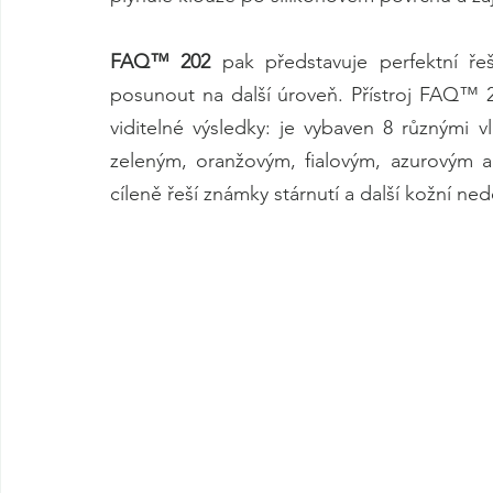
FAQ™ 202
 pak představuje perfektní ř
posunout na další úroveň. Přístroj FAQ™ 202
viditelné výsledky: je vybaven 8 různými 
zeleným, oranžovým, fialovým, azurovým a ž
cíleně řeší známky stárnutí a další kožní ned