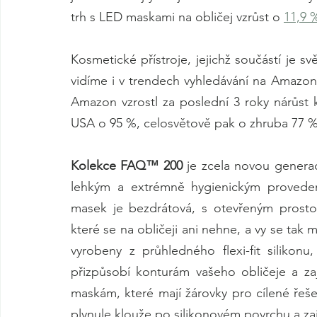
trh s LED maskami na obličej vzrůst o 
11,9 
Kosmetické přístroje, jejichž součástí je sv
vidíme i v trendech vyhledávání na Amazonu
Amazon vzrostl za poslední 3 roky nárůst kl
USA o 95 %, celosvětově pak o zhruba 77 %
Kolekce FAQ™ 200
 je zcela novou generac
lehkým a extrémně hygienickým proveden
masek je bezdrátová, s otevřeným prosto
které se na obličeji ani nehne, a vy se ta
vyrobeny z průhledného flexi-fit silikon
přizpůsobí konturám vašeho obličeje a zaji
maskám, které mají žárovky pro cílené ře
plynule klouže po silikonovém povrchu a zaj