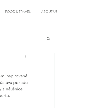
FOOD & TRAVEL
ABOUT US
em inspirované 
zůstává pozadu 
y a náušnice 
urtu. 