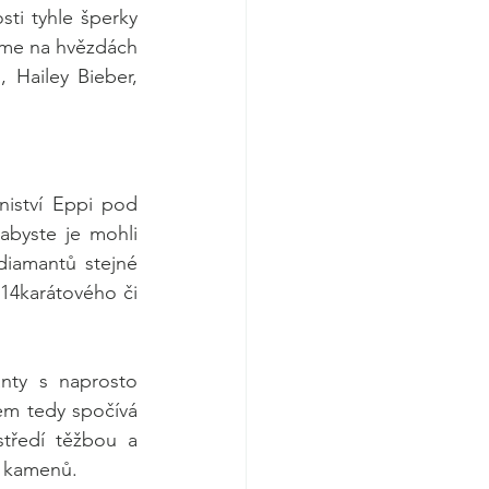
ti tyhle šperky 
íme na hvězdách 
Hailey Bieber, 
iství Eppi pod 
byste je mohli 
iamantů stejné 
14karátového či 
nty s naprosto 
em tedy spočívá 
středí těžbou a 
ch kamenů.