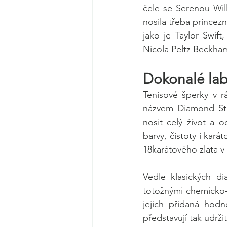
čele se Serenou Will
nosila třeba princez
jako je Taylor Swif
Nicola Peltz Beckha
Dokonalé la
Tenisové šperky v r
názvem Diamond Stri
nosit celý život a 
barvy, čistoty i kar
18karátového zlata v
Vedle klasických di
totožnými chemicko-f
jejich přidaná hodno
představují tak udrži