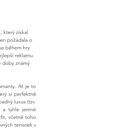
 který získal 
pen požádala o 
 se během hry 
nejlepší reklamu 
té doby známý 
manty. Ať je to 
rý si perfektně 
adný luxus (tzv. 
 a tyhle jemné 
it, včetně toho 
vných tenistek v 