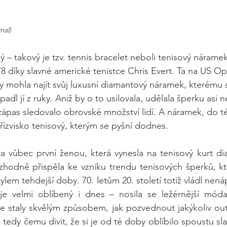
mal)
ný – takový je tzv. tennis bracelet neboli tenisový náramek,
78 díky slavné americké tenistce Chris Evert. Ta na US O
y mohla najít svůj luxusní diamantový náramek, kterému
padl jí z ruky. Aniž by o to usilovala, udělala šperku asi 
zápas sledovalo obrovské množství lidí. A náramek, do 
 přízvisko tenisový, kterým se pyšní dodnes.
la vůbec první ženou, která vynesla na tenisový kurt dia
hodně přispěla ke vzniku trendu tenisových šperků, kte
em tehdejší doby. 70. letům 20. století totiž vládl nenáp
ý je velmi oblíbený i dnes – nosila se ležérnější móda
 staly skvělým způsobem, jak pozvednout jakýkoliv outf
tedy čemu divit, že si je od té doby oblíbilo spoustu sla