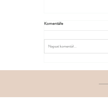
Komentáře
Napsat komentář...
Šperk jako postoj. Apart
podtrhl punkovou energii
nové kolekce Martina
Kohouta