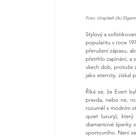
Foto: Unsplash (AJ Elgam
Stylový a sofistikova
popularitu v roce 19
přerušení zápasu, ab
přetrhlo zapínání, a s
všech dob, protože 
jako eternity, získal
Říká se, že Evert by
pravda, nebo ne, roz
rozuměl s módním styl
quiet luxury), kter
diamantové šperky se
sportovního. Není se 