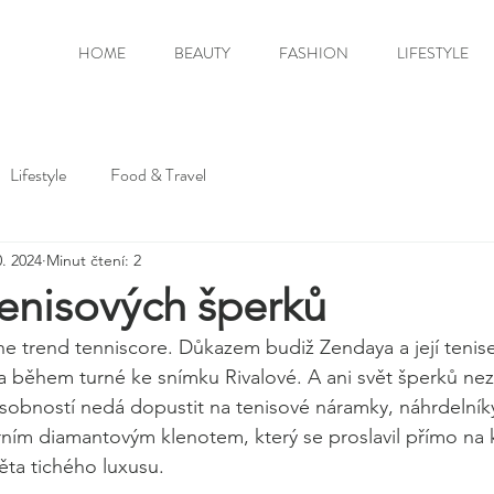
HOME
BEAUTY
FASHION
LIFESTYLE
Lifestyle
Food & Travel
0. 2024
Minut čtení: 2
tenisových šperků
e trend tenniscore. Důkazem budiž Zendaya a její tenis
a během turné ke snímku Rivalové. A ani svět šperků ne
sobností nedá dopustit na tenisové náramky, náhrdelník
ním diamantovým klenotem, který se proslavil přímo na k
ěta tichého luxusu.