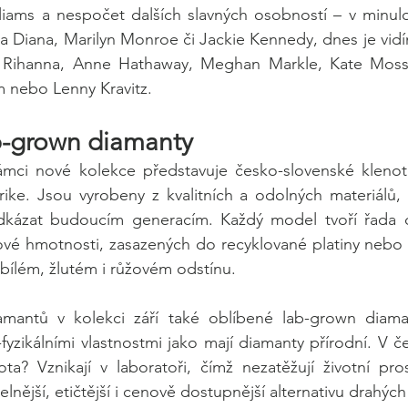
iams a nespočet dalších slavných osobností – v minulos
na Diana, Marilyn Monroe či Jackie Kennedy, dnes je vid
t, Rihanna, Anne Hathaway, Meghan Markle, Kate Moss, 
m nebo Lenny Kravitz.
b-grown diamanty
ámci nové kolekce představuje česko-slovenské klenotn
ke. Jsou vyrobeny z kvalitních a odolných materiálů, a
odkázat budoucím generacím. Každý model tvoří řada d
átové hmotnosti, zasazených do recyklované platiny nebo 
 bílém, žlutém i růžovém odstínu.
amantů v kolekci září také oblíbené lab-grown diama
yzikálními vlastnostmi jako mají diamanty přírodní. V č
ta? Vznikají v laboratoři, čímž nezatěžují životní pro
telnější, etičtější i cenově dostupnější alternativu drahý