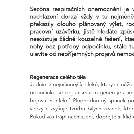
Sezóna respiračních onemocnění je 
nachlazení dorazí vždy v tu nejméně
překazily dlouho plánovaný výlet, ro
pracovní uzávěrku, jistě hledáte způso
neexistuje žádné kouzelné řešení, kte
nohy bez potřeby odpočinku, stále tu
ulevíte od nepříjemných projevů nemoc
Regenerace celého těla
Jedním z nejúčinnějších léků, který si může
odpočinku se organismus regeneruje a imu
bojovat s infekcí. Plnohodnotný spánek pom
virózy a zvyšuje tvorbu bílých krvinek, kte
Pokud vás trápí nachlazení, dopřejte si kli