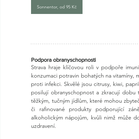
Sonnentor, od 95 Kč
Podpora obranyschopnosti
Strava hraje klíčovou roli v podpoře imun
konzumaci potravin bohatých na vitamíny, mi
proti infekci. Skvělé jsou citrusy, kiwi, pa
posilují obranyschopnost a zkracují dobu 
těžkým, tučným jídlům, které mohou zbytečn
či rafinované produkty podporující zán
alkoholickým nápojům, kvůli nimž může doj
uzdravení.