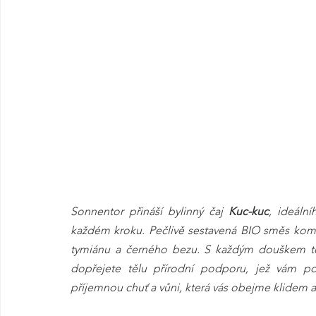
Sonnentor přináší bylinný čaj 
Kuc-kuc
, ideální
každém kroku. Pečlivě sestavená BIO směs kombi
tymiánu a černého bezu. S každým douškem toh
dopřejete tělu přírodní podporu, jež vám po
příjemnou chuť a vůni, která vás obejme klidem