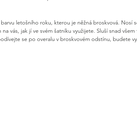
rvu letošního roku, kterou je něžná broskvová. Nosí se
n na vás, jak jí ve svém šatníku využijete. Sluší snad všem
 podívejte se po overalu v broskvovém odstínu, budete v