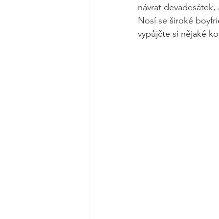
návrat devadesátek, 
Nosí se široké boyfri
vypůjčte si nějaké k