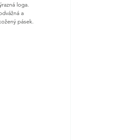
ýrazná loga. 
 odvážná a 
 kožený pásek.