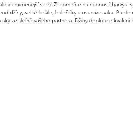
ale v umírněnější verzi. Zapomeňte na neonové barvy a v
end džíny, velké košile, baloňáky a oversize saka. Buďte
ousky ze skříně vašeho partnera. Džíny doplňte o kvalitní