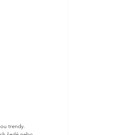
ou trendy. 
ech šedé nebo 