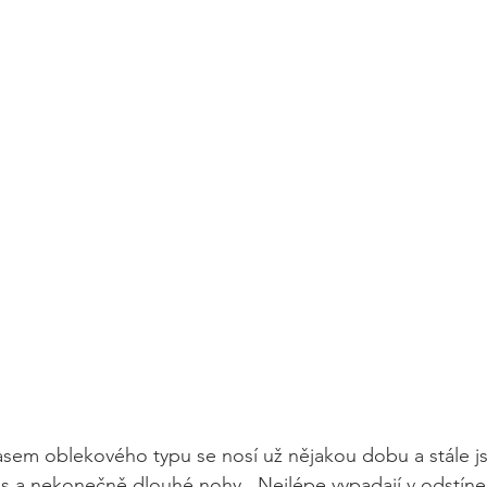
sem oblekového typu se nosí už nějakou dobu a stále js
as a nekonečně dlouhé nohy.  Nejlépe vypadají v odstín