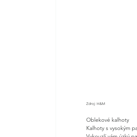
Zdroj: H&M
Oblekové kalhoty
Kalhoty s vysokým pa
Vykouzlí vám úzký p