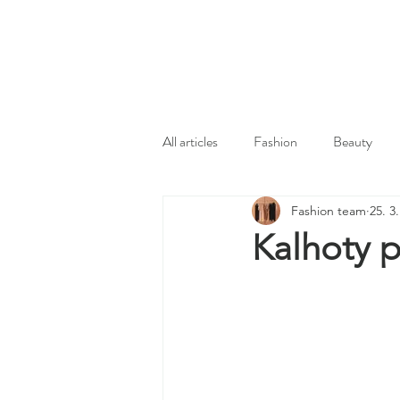
All articles
Fashion
Beauty
Fashion team
25. 3
Kalhoty p