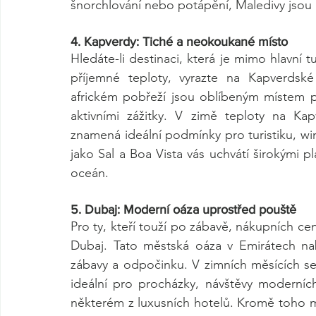
šnorchlování nebo potápění, Maledivy jsou 
4. Kapverdy: Tiché a neokoukané místo
Hledáte-li destinaci, která je mimo hlavní tu
příjemné teploty, vyrazte na Kapverdské
africkém pobřeží jsou oblíbeným místem pro
aktivními zážitky. V zimě teploty na Ka
znamená ideální podmínky pro turistiku, win
jako Sal a Boa Vista vás uchvátí širokými p
oceán.
5. Dubaj: Moderní oáza uprostřed pouště
Pro ty, kteří touží po zábavě, nákupních cent
Dubaj. Tato městská oáza v Emirátech nab
zábavy a odpočinku. V zimních měsících se 
ideální pro procházky, návštěvy moderníc
některém z luxusních hotelů. Kromě toho můž