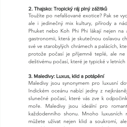
2. Thajsko: Tropický ráj plný zážitků
Toužíte po nefalšované exotice? Pak se vyd
ale i jedinečný mix kultury, přírody a ná
Phuket nebo Koh Phi Phi lákají nejen na 
gastronomii, která je skutečnou oslavou chut
své ve starobylých chrámech a palácích, kter
protože počasí je příjemně teplé, ale ne 
deštivému počasí, které je typické v letních
3. Maledivy: Luxus, klid a potápění
Maledivy jsou synonymem pro luxusní dov
Indickém oceánu nabízí jedny z nejkrásněj
slunečné počasí, které vás zve k odpočink
moře. Maledivy jsou ideální pro romant
každodenního shonu. Mnoho luxusních re
můžete užívat nejen klid a soukromí, al