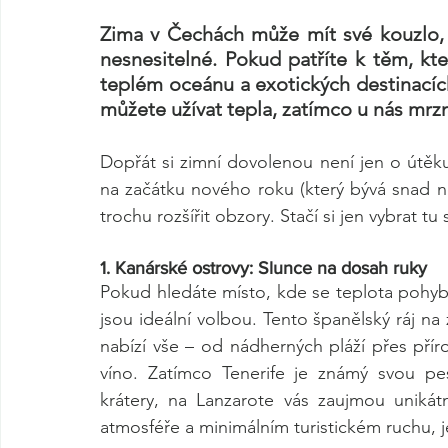
Zima v Čechách může mít své kouzlo,
nesnesitelné. Pokud patříte k těm, kteř
teplém oceánu a exotických destinacích,
můžete užívat tepla, zatímco u nás mrz
Dopřát si zimní dovolenou není jen o útěku 
na začátku nového roku (který bývá snad ne
trochu rozšířit obzory. Stačí si jen vybrat tu
1. Kanárské ostrovy: Slunce na dosah ruky
Pokud hledáte místo, kde se teplota pohyb
jsou ideální volbou. Tento španělský ráj na 
nabízí vše – od nádherných pláží přes příro
víno. Zatímco Tenerife je známý svou pe
krátery, na Lanzarote vás zaujmou unikátn
atmosféře a minimálním turistickém ruchu, 