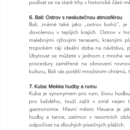
podívat se na staré trhy v historické části m
6. Bali: Ostrov s neskutečnou atmosférou
Bali, známé také jako „ostrov bohů“, je 
dovolenou v teplých krajích. Ostrov v Ind
malebnými rýžovými terasami, krásnými p
tropickém ráji ideální doba na návštěvu, pr
Ubytovat se můžete v jednom z mnoha welln
procedury zaměřené na obnovení rovnováh
kulturu, Bali vás potěší množstvím chrámů, t
7. Kuba: Mekka hudby a rumu
Kuba je synonymem pro rum, živou hudbu 
pro každého, touží zažít v zimě nejen te
gastronomie. Hlavní město Havana je jako
hudby a tance, zatímco v resortních ob
odpočívat na dlouhých písečných plážích.