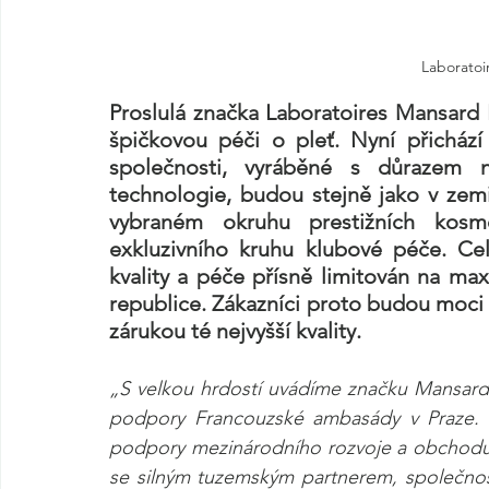
Laboratoi
Proslulá značka Laboratoires Mansard Pa
špičkovou péči o pleť. Nyní přichází 
společnosti, vyráběné s důrazem n
technologie, budou stejně jako v zemi
vybraném okruhu prestižních kosme
exkluzivního kruhu klubové péče. Ce
kvality a péče přísně limitován na ma
republice. Zákazníci proto budou moci v
zárukou té nejvyšší kvality.
„S velkou hrdostí uvádíme značku Mansard P
podpory Francouzské ambasády v Praze. F
podpory mezinárodního rozvoje a obchodu, 
se silným tuzemským partnerem, společno