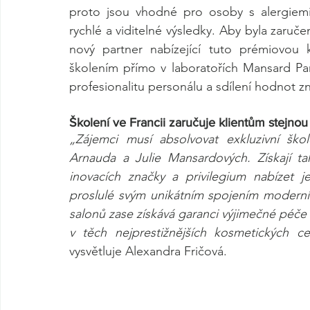
proto jsou vhodné pro osoby s alergiemi 
rychlé a viditelné výsledky. Aby byla zaruče
nový partner nabízející tuto prémiovou 
školením přímo v laboratořích Mansard Pari
profesionalitu personálu a sdílení hodnot z
Školení ve Francii zaručuje klientům stejnou
„Zájemci musí absolvovat exkluzivní škol
Arnauda a Julie Mansardových. Získají ta
inovacích značky a privilegium nabízet 
proslulé svým unikátním spojením moderní t
salonů zase získává garanci výjimečné péče ši
vysvětluje Alexandra Fričová.