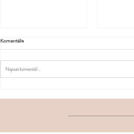
Komentáře
Napsat komentář...
Co si zabalit do letní
Malé jarní ri
zvednout ná
kosmetické taštičky