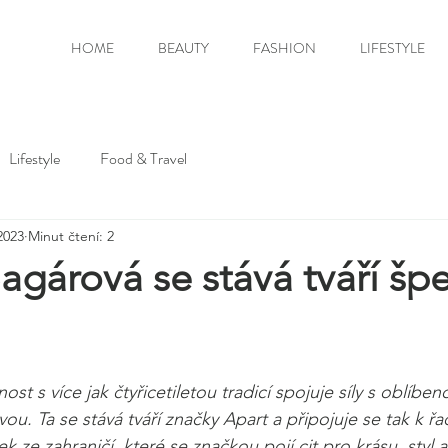
HOME
BEAUTY
FASHION
LIFESTYLE
Lifestyle
Food & Travel
 2023
Minut čtení: 2
gárová se stává tváří šp
st s více jak čtyřicetiletou tradicí spojuje síly s oblíb
u. Ta se stává tváří značky Apart a připojuje se tak k řa
 ze zahraničí, které se značkou pojí cit pro krásu, styl a