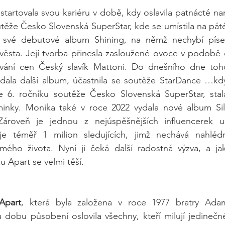
startovala svou kariéru v době, kdy oslavila patnácté nar
utěže Česko Slovenská SuperStar, kde se umístila na pát
a své debutové album Shining, na němž nechybí píse
ěsta. Její tvorba přinesla zasloužené ovoce v podobě 
vání cen Český slavík Mattoni. Do dnešního dne toho
ala další album, účastnila se soutěže StarDance …když
e 6. ročníku soutěže Česko Slovenská SuperStar, sta
inky. Monika také v roce 2022 vydala nové album Silně
ároveň je jednou z nejúspěšnějších influencerek u
uje téměř 1 milion sledujících, jimž nechává nahlé
mého života. Nyní ji čeká další radostná výzva, a jak
 Apart se velmi těší. 
Apart
, která byla založena v roce 1977 bratry Ada
 dobu působení oslovila všechny, kteří milují jedinečné 