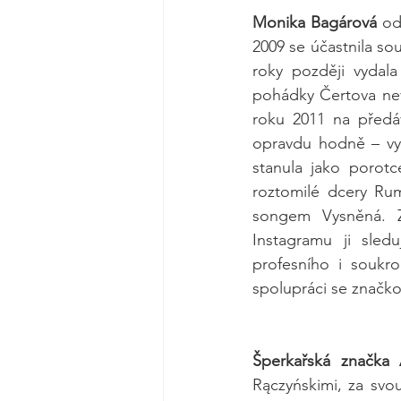
Monika Bagárová
 od
2009 se účastnila so
roky později vydal
pohádky Čertova nev
roku 2011 na předá
opravdu hodně – vyd
stanula jako porotc
roztomilé dcery Rum
songem Vysněná. Z
Instagramu ji sled
profesního i soukro
spolupráci se značkou
Šperkařská značka 
Rączyńskimi, za svou