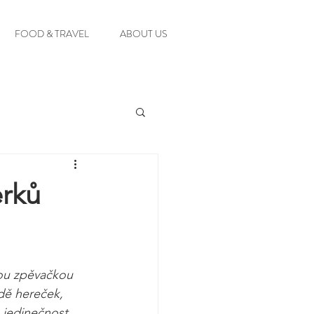
FOOD & TRAVEL
ABOUT US
erků
enou zpěvačkou 
dě hereček, 
 jedinečnost. 