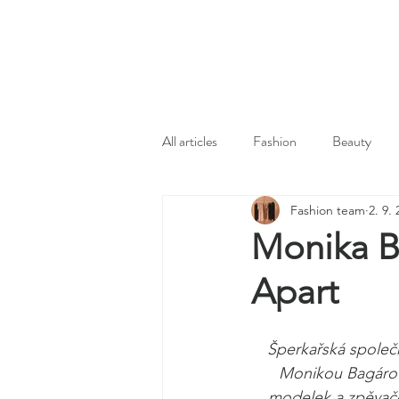
All articles
Fashion
Beauty
Fashion team
2. 9.
Monika Ba
Apart
Šperkařská společno
Monikou Bagárovo
modelek a zpěvaček