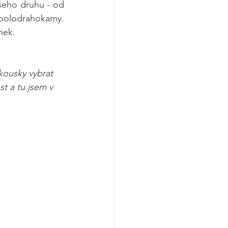
šeho druhu - od 
 polodrahokamy. 
nek. 
kousky vybrat 
st a tu jsem v 