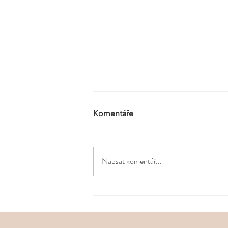
Komentáře
Napsat komentář...
Šperk jako postoj. Apart
podtrhl punkovou energii
nové kolekce Martina
Kohouta