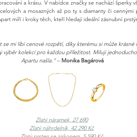
zpracování a krásu. V nabídce značky se nachází šperky v
, ocelových a mosazných až po ty s diamanty či cennými
t míří i kroky těch, kteří hledají ideální zásnubní prstý
 se mi líbí cenové rozpětí, díky kterému si může krásné 
ý výběr kolekcí pro každou příležitost. Miluji jednoducho
Apartu našla.“
 – 
Monika Bagárová
Zlatý náramek, 27 690
Zlatý náhrdelník, 42 290 Kč
Zlatý prsten se zirkonem, 5 590 Kč