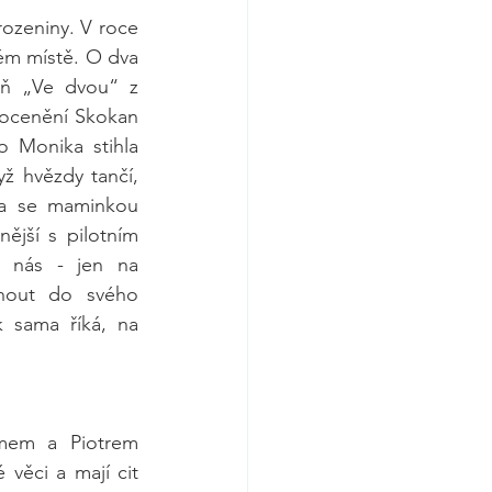
ozeniny. V roce 
ém místě. O dva 
ň „Ve dvou“ z 
ocenění Skokan 
 Monika stihla 
 hvězdy tančí, 
la se maminkou 
jší s pilotním 
 nás - jen na 
dnout do svého 
 sama říká, na 
mem a Piotrem 
věci a mají cit 