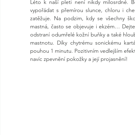
Léto k naší pleti není nikdy milosrdné. 
vypořádat s přemírou slunce, chloru i che
zatěžuje. Na podzim, kdy se všechny šk
mastná, často se objevuje i ekzém… Dejte
odstraní odumřelé kožní buňky a také hloub
mastnotu. Díky chytrému sonickému kart
pouhou 1 minutu. Pozitivním vedlejším efek
navíc zpevnění pokožky a její projasnění!