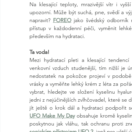
Na klesající teploty, mrazivější vítr i v
upozorní. Může být suchá, pne, svědí a výj
napravit? 
FOREO
 jako švédský odborník n
přístup v každodenní péči, vyměnit lehké
především na hydrataci. 
Ta voda! 
Mezi hydratací pleti a klesající tendenc
venkovní vzduch studenější, tím nižší je ú
nedostatek na pokožce projeví v podobě 
vrásky a vyměňte lehký krém z léta za pořádn
vybrat, hledejte ve složení kyselinu hyal
jedni z nejúčinějších zvlhčovadel, které se
jít ještě o krok dál a hydrataci podpoři
UFO Make My Day
 obsahuje kromě kyselin
poskytnou jak vláhu, tak ochranu proti z
sonickým přístrojem UFO 2
, jenž pro větší