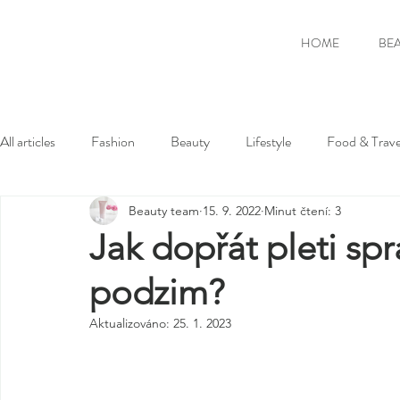
HOME
BE
All articles
Fashion
Beauty
Lifestyle
Food & Trave
Beauty team
15. 9. 2022
Minut čtení: 3
Jak dopřát pleti spr
podzim?
Aktualizováno:
25. 1. 2023