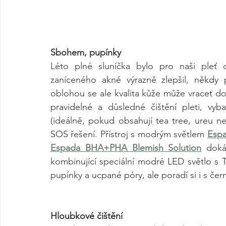
Sbohem, pupínky
Léto plné sluníčka bylo pro naši pleť 
zaníceného akné výrazně zlepšil, někdy 
oblohou se ale kvalita kůže může vracet do
pravidelné a důsledné čištění pleti, vy
(ideálně, pokud obsahují tea tree, ureu ne
SOS řešení. Přístroj s modrým světlem 
Esp
Espada BHA+PHA Blemish Solution
 doká
kombinující speciální modré LED světlo s T-S
pupínky a ucpané póry, ale poradí si i s čer
Hloubkové čištění