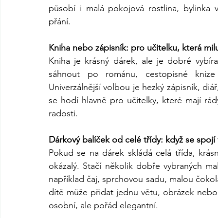
působí i malá pokojová rostlina, bylinka 
přání.
Kniha nebo zápisník: pro učitelku, která mil
Kniha je krásný dárek, ale je dobré vybír
sáhnout po románu, cestopisné knize 
Univerzálnější volbou je hezký zápisník, diá
se hodí hlavně pro učitelky, které mají rá
radosti.
Dárkový balíček od celé třídy: když se spojí
Pokud se na dárek skládá celá třída, krá
okázalý. Stačí několik dobře vybraných mal
například čaj, sprchovou sadu, malou čokolá
dítě může přidat jednu větu, obrázek nebo 
osobní, ale pořád elegantní.