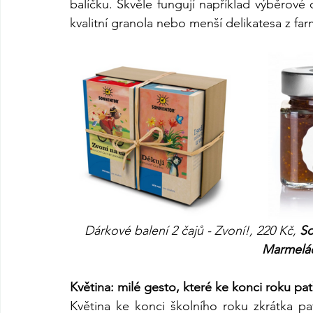
balíčku. Skvěle fungují například výběrové 
kvalitní granola nebo menší delikatesa z f
Dárkové balení 2 čajů - Zvoní!, 220 Kč, 
So
Marmelád
Květina: milé gesto, které ke konci roku pat
Květina ke konci školního roku zkrátka pat