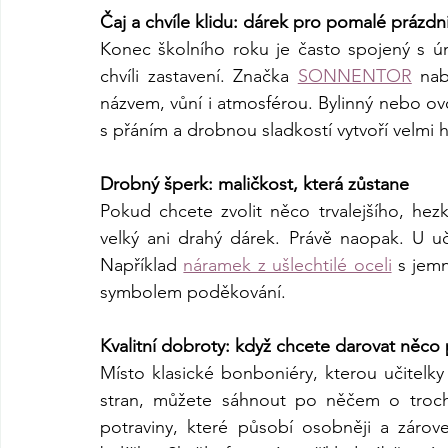
Čaj a chvíle klidu: dárek pro pomalé prázd
Konec školního roku je často spojený s ún
chvíli zastavení. Značka 
SONNENTOR
 nab
názvem, vůní i atmosférou. Bylinný nebo ov
s přáním a drobnou sladkostí vytvoří velmi 
Drobný šperk: maličkost, která zůstane
Pokud chcete zvolit něco trvalejšího, he
velký ani drahý dárek. Právě naopak. U uč
Například 
náramek z ušlechtilé oceli
 s jem
symbolem poděkování.
Kvalitní dobroty: když chcete darovat něco
Místo klasické bonboniéry, kterou učitelky
stran, můžete sáhnout po něčem o trochu
potraviny, které působí osobněji a zárov