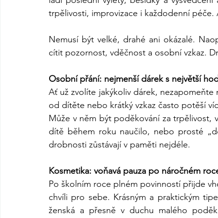
ladí poslední výlety, besídky a vysvědčení a
trpělivosti, improvizace i každodenní péče.
Nemusí být velké, drahé ani okázalé. Naopa
cítit pozornost, vděčnost a osobní vzkaz. 
Osobní přání: nejmenší dárek s největší h
Ať už zvolíte jakýkoliv dárek, nezapomeňte 
od dítěte nebo krátký vzkaz často potěší ví
Může v něm být poděkování za trpělivost, v
dítě během roku naučilo, nebo prosté „dě
drobnosti zůstávají v paměti nejdéle.
Kosmetika: voňavá pauza po náročném roc
Po školním roce plném povinností přijde vho
chvíli pro sebe. Krásným a praktickým tip
ženská a přesně v duchu malého poděkov