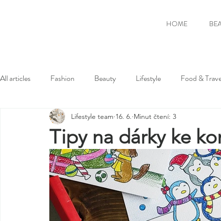
HOME
BE
All articles
Fashion
Beauty
Lifestyle
Food & Trave
Lifestyle team
16. 6.
Minut čtení: 3
Tipy na dárky ke ko