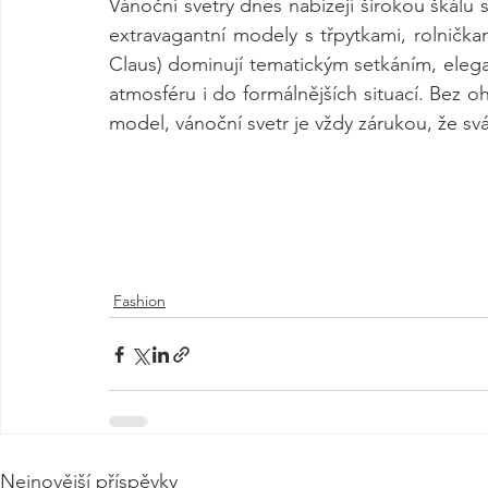
Vánoční svetry dnes nabízejí širokou škálu st
extravagantní modely s třpytkami, rolnička
Claus) dominují tematickým setkáním, elegan
atmosféru i do formálnějších situací. Bez o
model, vánoční svetr je vždy zárukou, že svá
Fashion
Nejnovější příspěvky