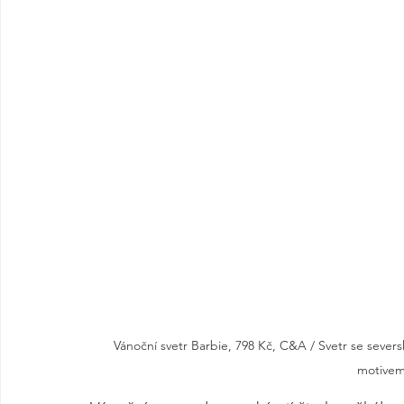
Vánoční svetr Barbie, 798 Kč, C&A / Svetr se sever
motivem,