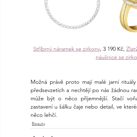
Stříbrný náramek se zirkony
, 3 190 Kč, 
Zlat
náušnice se zirk
Možná právě proto mají malé jarní rituály
předsevzetích a nechtějí po nás žádnou rad
může být o něco příjemnější. Stačí voň
zastavení u šálku čaje nebo detail, ve kter
něco lehčí.
Beauty