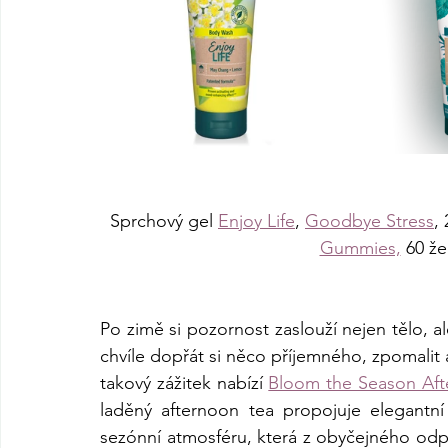
Sprchový gel 
Enjoy Life
, 
Goodbye Stress
,
Gummies,
 60 že
Po zimě si pozornost zaslouží nejen tělo, al
chvíle dopřát si něco příjemného, zpomalit 
takový zážitek nabízí 
Bloom the Season Aft
laděný afternoon tea propojuje elegantní 
sezónní atmosféru, která z obyčejného odpo