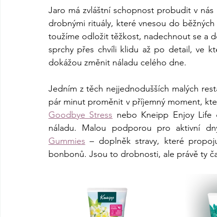
Jaro má zvláštní schopnost probudit v nás 
drobnými rituály, které vnesou do běžných 
toužíme odložit těžkost, nadechnout se a d
sprchy přes chvíli klidu až po detail, ve k
dokážou změnit náladu celého dne.
Jedním z těch nejjednodušších malých rest
pár minut proměnit v příjemný moment, kter
Goodbye Stress
 nebo Kneipp Enjoy Life d
náladu. Malou podporou pro aktivní d
Gummies
 – doplněk stravy, které propoju
bonbonů. Jsou to drobnosti, ale právě ty č